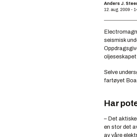
Anders J. Ste
12. aug. 2009 - 
Electromagn
seismisk und
Oppdragsgive
oljeseskapet
Selve unders
fartøyet Boa
Har pot
– Det aktiske
en stor det a
av våre elek