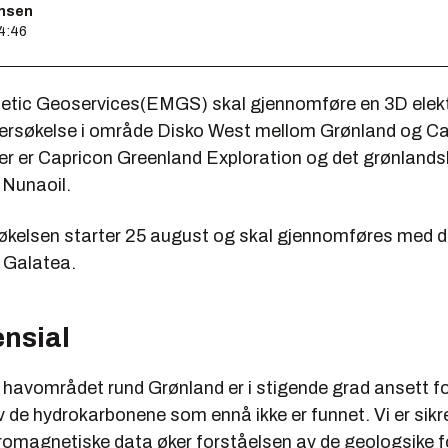
ensen
14:46
etic Geoservices(EMGS) skal gjennomføre en 3D elek
ersøkelse i område Disko West mellom Grønland og C
r er Capricon Greenland Exploration og det grønlands
 Nunaoil.
økelsen starter 25 august og skal gjennomføres med 
 Galatea.
ensial
 havområdet rund Grønland er i stigende grad ansett fo
v de hydrokarbonene som ennå ikke er funnet. Vi er sikr
tromagnetiske data øker forståelsen av de geologsike