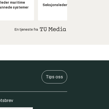
leder maritime
Seksjonsleder Nye Troll
annede systemer
En tjeneste fra
Tips oss
tsbrev