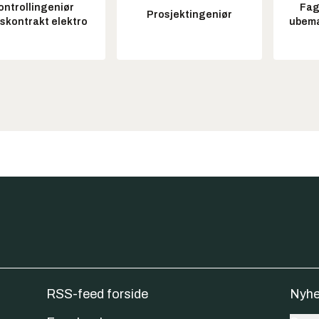
ontrollingeniør
Fag
Prosjektingeniør
tskontrakt elektro
ubem
RSS-feed forside
Nyhe