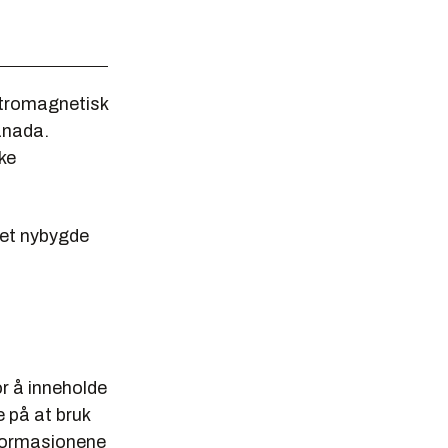
tromagnetisk
anada.
ke
det nybygde
r å inneholde
e på at bruk
 formasjonene