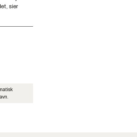
et, sier
matisk
navn.