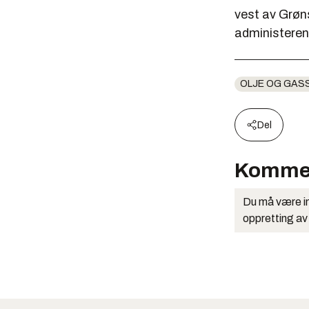
vest av Grøn
administeren
OLJE OG GAS
Del
Komme
Du må være in
oppretting av