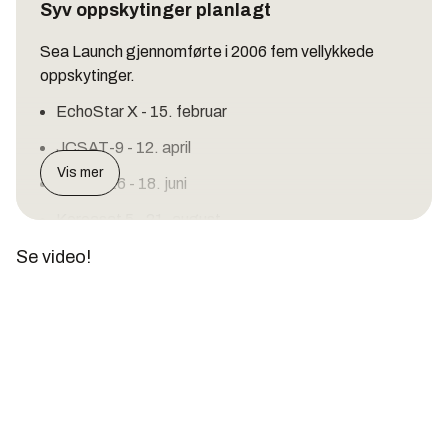
Syv oppskytinger planlagt
Sea Launch gjennomførte i 2006 fem vellykkede
oppskytinger.
EchoStar X - 15. februar
JCSAT-9 - 12. april
Vis mer
Galaxy 16 - 18. juni
Koreasat 5 - 21. august
Se video!
XM-4 - 30. oktober
I 2007 var det planlagt syv utskytinger, der
NSS 8
var den første.
Den første rakettoppskytingen fra Sea Launch-
plattformen ble foretatt i 1999.