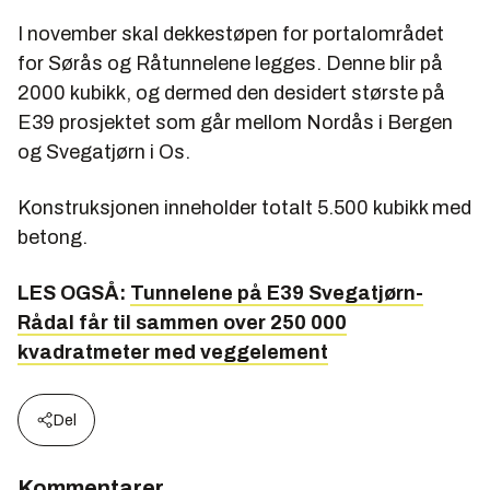
I november skal dekkestøpen for portalområdet
for Sørås og Råtunnelene legges. Denne blir på
2000 kubikk, og dermed den desidert største på
E39 prosjektet som går mellom Nordås i Bergen
og Svegatjørn i Os.
Konstruksjonen inneholder totalt 5.500 kubikk med
betong.
LES OGSÅ:
Tunnelene på E39 Svegatjørn-
Rådal får til sammen over 250 000
kvadratmeter med veggelement
Del
Kommentarer