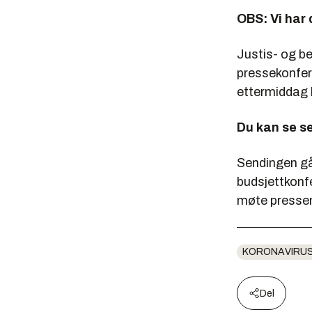
OBS: Vi har
Justis- og b
pressekonfe
ettermiddag 
Du kan se se
Sendingen gå
budsjettkonfe
møte pressen
KORONAVIRU
Del