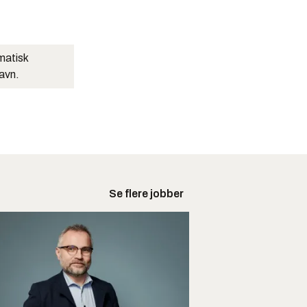
matisk
navn.
Se flere jobber