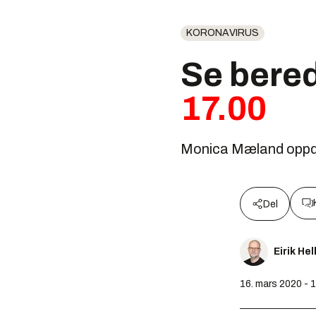
KORONAVIRUS
Se bere
17.00
Monica Mæland oppda
Del
Eirik He
16. mars 2020 - 