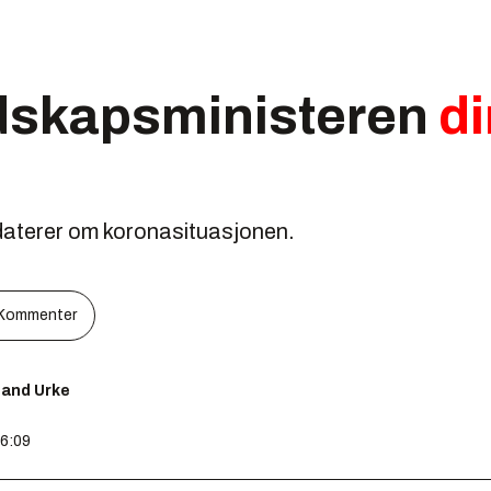
dskapsministeren
di
terer om koronasituasjonen.
Kommenter
lland Urke
16:09