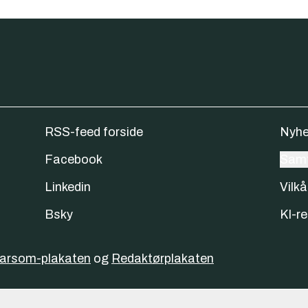
RSS-feed forside
Nyhe
Facebook
Samt
Linkedin
Vilkå
Bsky
KI-re
varsom-plakaten
og
Redaktørplakaten