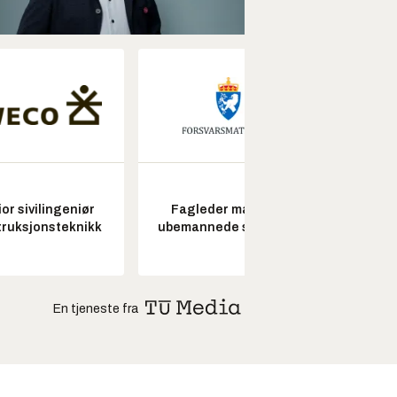
or sivilingeniør
Fagleder maritime
Seksjon
ruksjonsteknikk
ubemannede systemer
En tjeneste fra