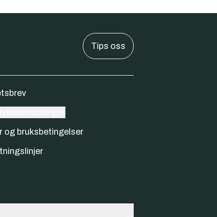
Tips oss
tsbrev
ykkeinnstillinger
r og bruksbetingelser
tningslinjer