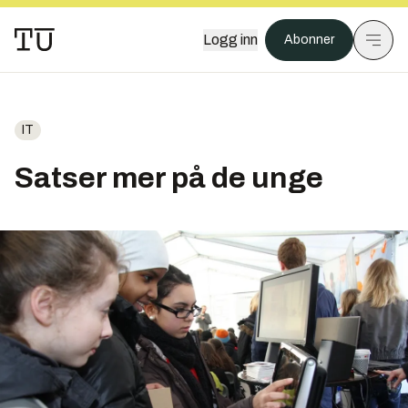
Logg inn
Abonner
IT
Satser mer på de unge