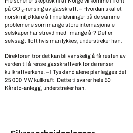
Fleischer er skeptisk til at Norge vil komme i front
på CO
-rensing av gasskraft. – Hvordan skal et
2
norsk miljø klare å finne løsninger på de samme
problemene som mange store internasjonale
selskaper har strevd med i mange år? Det er
selvsagt flott hvis man lykkes, understreker han.
Direktøren tror det kan bli vanskelig å få resten av
verden til å rense gasskraftverk før de renser
kullkraftverkene. – I Tyskland alene planlegges det
25 000 MW kullkraft. Dette tilsvarer hele 50
Kårstø-anlegg, understreker han.