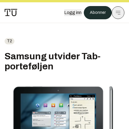
Logg inn
Abonner
T2
Samsung utvider Tab-
porteføljen