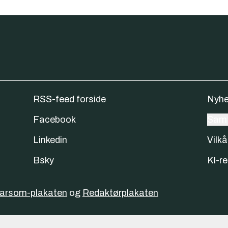
RSS-feed forside
Nyhe
Facebook
Samt
Linkedin
Vilkå
Bsky
KI-re
varsom-plakaten
og
Redaktørplakaten