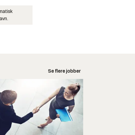
matisk
navn.
Se flere jobber