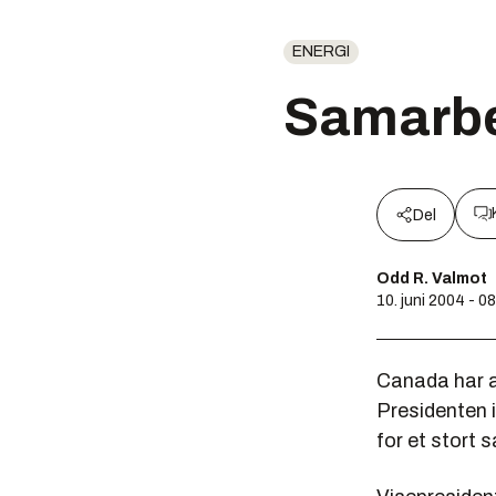
ENERGI
Samarbe
Del
Odd R. Valmot
10. juni 2004 - 0
Canada har a
Presidenten 
for et stort