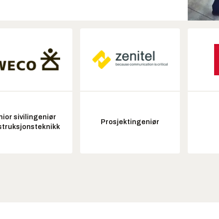
ior sivilingeniør
Prosjektingeniør
struksjonsteknikk