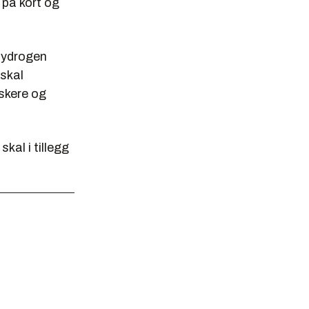
 på kort og
Hydrogen
skal
rskere og
kal i tillegg