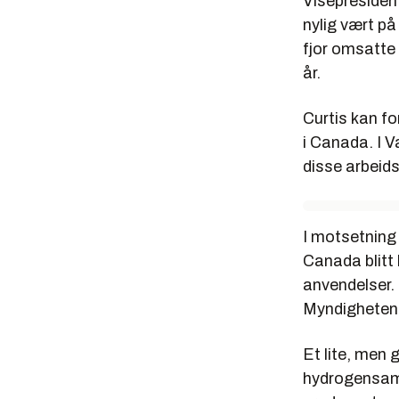
Visepresident
nylig vært på
fjor omsatte 
år.
Curtis kan f
i Canada. I 
disse arbeid
I motsetning 
Canada blitt 
anvendelser. 
Myndighetene 
Et lite, men g
hydrogensamf