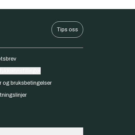
Tips oss
tsbrev
ykkeinnstillinger
r og bruksbetingelser
tningslinjer