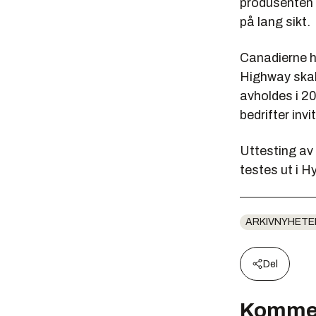
produsenten H
på lang sikt.
Canadierne h
Highway skal
avholdes i 20
bedrifter invi
Uttesting av 
testes ut i H
ARKIVNYHETE
Del
Komme