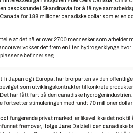
 i interesseorganisasjonen Fuel Cells Canada, Chris Cu
 en besøksrunde i Skandinavia for å få nye samarbeidsp
Canada for 188 millioner canadiske dollar som er en do
ortelle at det nå er over 2700 mennesker som arbeider
Vancouver vokser det frem en liten hydrogenklynge hvor
splassene befinner seg.
til i Japan og i Europa, har brorparten av den offentlige
bevilget som utviklingskontrakter til konkrete produkte
Det har fått fart på den canadiske hydrogenindustrien.
fortsetter stimuleringen med rundt 70 millioner dollar 
odt fungerende privat marked, er likevel ikke det nok til 
unnet fremover, ifølge Jane Dalziel i den canadiske br