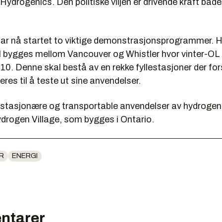
ydrogenics. Den politiske viljen er drivende kraft både
ar nå startet to viktige demonstrasjonsprogrammer. 
 bygges mellom Vancouver og Whistler hvor vinter-OL 
10. Denne skal bestå av en rekke fyllestasjoner der fo
teres til å teste ut sine anvendelser.
stasjonære og transportable anvendelser av hydrogen s
ydrogen Village, som bygges i Ontario.
R
ENERGI
ntarer