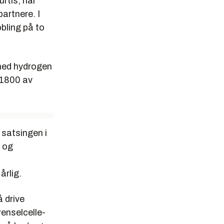
rtis, har
artnere. I
bling på to
 med hydrogen
 1800 av
 satsingen i
r og
årlig.
å drive
enselcelle-