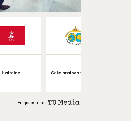
Kon
Hydrolog
Seksjonsleder Nye Troll
drifts
En tjeneste fra