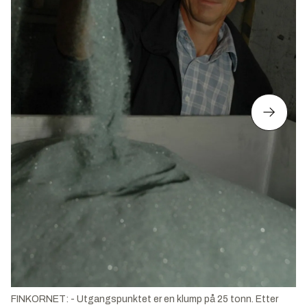
FINKORNET: - Utgangspunktet er en klump på 25 tonn. Etter