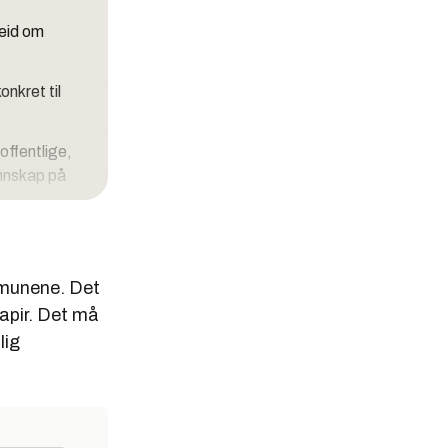
beid om
nkret til
offentlige,
annskap på
ommunene. Det
apir. Det må
lig