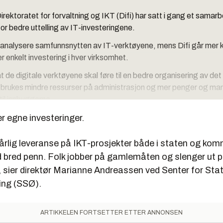
rektoratet for forvaltning og IKT (Difi) har satt i gang et samar
or bedre uttelling av IT-investeringene.
analysere samfunnsnytten av IT-verktøyene, mens Difi går mer ko
er enkelt investering i hver virksomhet.
t de digitale verktøyene skal føre til en bedre organisering av det 
et brukes mindre ressurser på administrasjon og mer penger og m
til innbyggerne.
r egne investeringer.
dårlig leveranse på IKT-prosjekter både i staten og k
d bred penn. Folk jobber på gamlemåten og slenger ut p
, sier direktør Marianne Andreassen ved Senter for Stat
ing (SSØ).
ARTIKKELEN FORTSETTER ETTER ANNONSEN