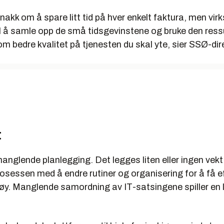
snakk om å spare litt tid på hver enkelt faktura, men vi
til å samle opp de små tidsgevinstene og bruke den ressu
om bedre kvalitet på tjenesten du skal yte, sier SSØ-dir
t
anglende planlegging. Det legges liten eller ingen vekt
osessen med å endre rutiner og organisering for å få e
tøy. Manglende samordning av IT-satsingene spiller en li