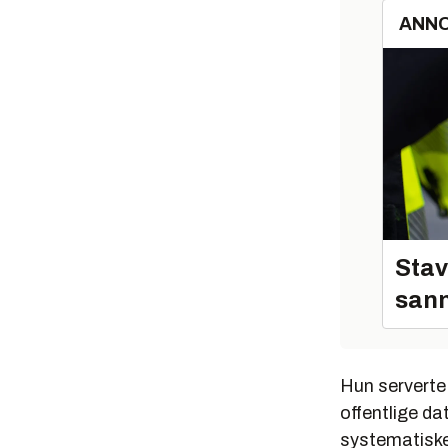
ANN
Stav
sann
Hun serverte 
offentlige da
systematiske 