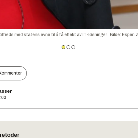
lfreds med statens evne til å få effekt av IT-løsninger.
Bilde
:
Espen Z
Kommenter
assen
7:00
metoder