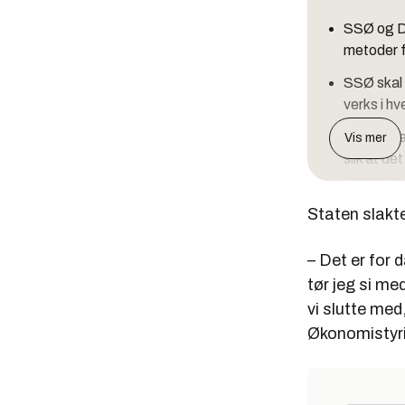
SSØ og Di
metoder f
SSØ skal 
verks i hv
Målet er a
Vis mer
slik at d
tjenester 
Staten slakte
– Det er for 
tør jeg si me
vi slutte med
Økonomistyr