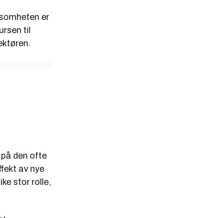
rksomheten er
rsen til
ektøren.
 på den ofte
ffekt av nye
ke stor rolle,