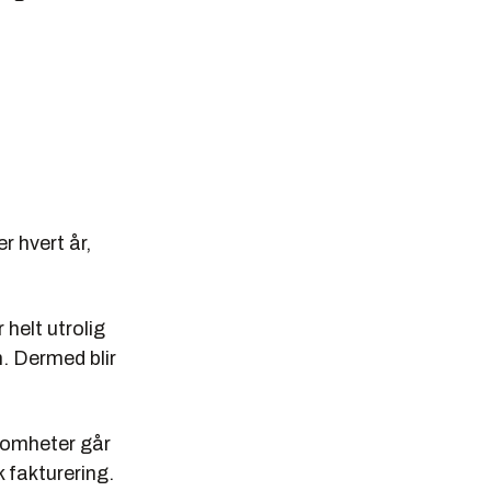
er hvert år,
helt utrolig
. Dermed blir
somheter går
k fakturering.