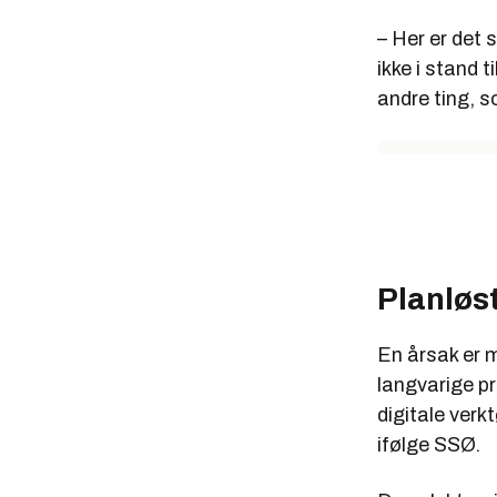
– Her er det 
ikke i stand 
andre ting, s
Planløs
En årsak er m
langvarige pr
digitale verk
ifølge SSØ.