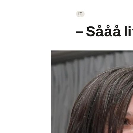
IT
– Sååå li