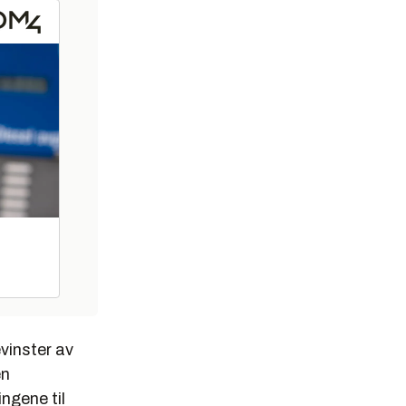
vinster av
en
ngene til