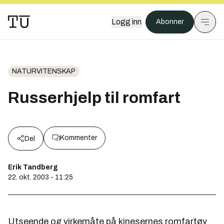
Logg inn
Abonner
NATURVITENSKAP
Russerhjelp til romfart
Kommenter
Del
Erik Tandberg
22. okt. 2003 - 11:25
Utseende og virkemåte på kinesernes romfartøy