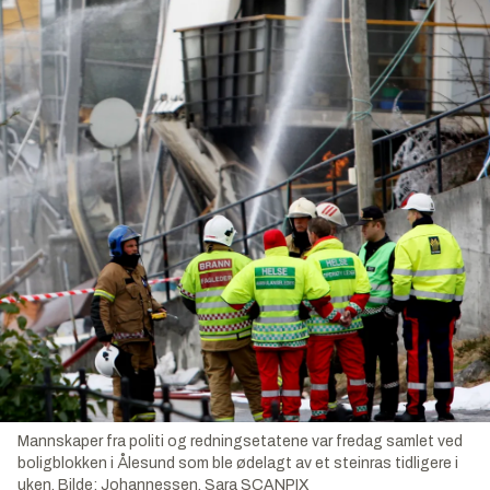
Mannskaper fra politi og redningsetatene var fredag samlet ved
boligblokken i Ålesund som ble ødelagt av et steinras tidligere i
uken.
Bilde:
Johannessen, Sara SCANPIX