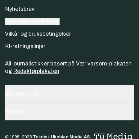
Nyhetsbrev
Samtykkeinnstillinger
Vilkår og bruksbetingelser
KI-retningslinjer
All journalistikk er basert på
Vær varsom-plakaten
og
Redaktørplakaten
Abonnement
Kontakt
© 1995-
2026
Teknisk Ukeblad Media AS