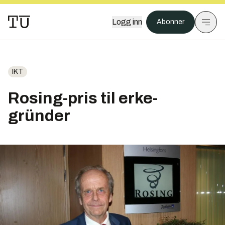
Logg inn
Abonner
IKT
Rosing-pris til erke-
gründer