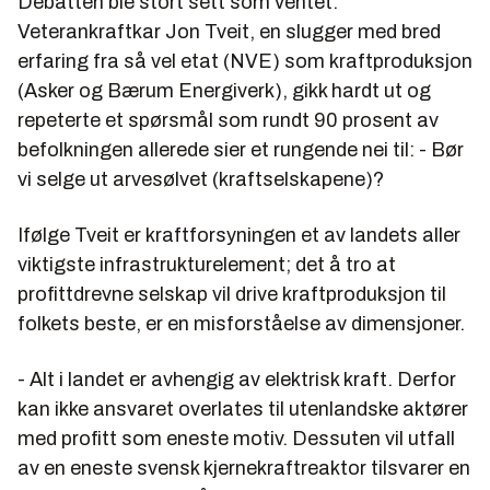
Debatten ble stort sett som ventet:
Veterankraftkar
Jon Tveit,
en slugger med bred
erfaring fra så vel etat (NVE) som kraftproduksjon
(Asker og Bærum Energiverk), gikk hardt ut og
repeterte et spørsmål som rundt 90 prosent av
befolkningen allerede sier et rungende nei til: - Bør
vi selge ut arvesølvet (kraftselskapene)?
Ifølge Tveit er kraftforsyningen et av landets aller
viktigste infrastrukturelement; det å tro at
profittdrevne selskap vil drive kraftproduksjon til
folkets beste, er en misforståelse av dimensjoner.
- Alt i landet er avhengig av elektrisk kraft. Derfor
kan ikke ansvaret overlates til utenlandske aktører
med profitt som eneste motiv. Dessuten vil utfall
av en eneste svensk kjernekraftreaktor tilsvarer en