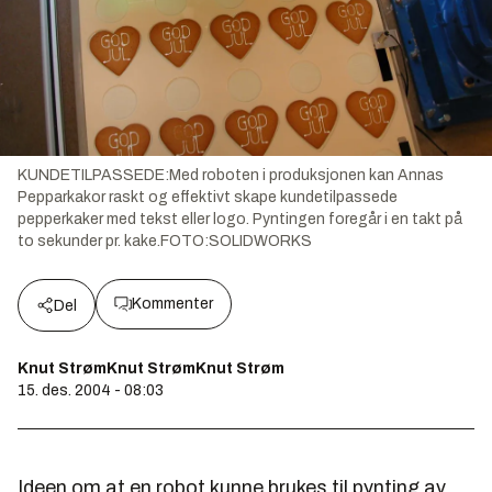
KUNDETILPASSEDE:Med roboten i produksjonen kan Annas
Pepparkakor raskt og effektivt skape kundetilpassede
pepperkaker med tekst eller logo. Pyntingen foregår i en takt på
to sekunder pr. kake.FOTO:SOLIDWORKS
Kommenter
Del
Knut StrømKnut StrømKnut Strøm
15. des. 2004 - 08:03
Ideen om at en robot kunne brukes til pynting av