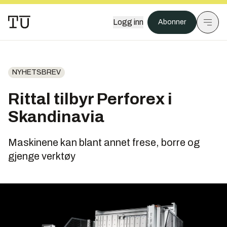
Logg inn
Abonner
NYHETSBREV
Rittal tilbyr Perforex i
Skandinavia
Maskinene kan blant annet frese, borre og
gjenge verktøy