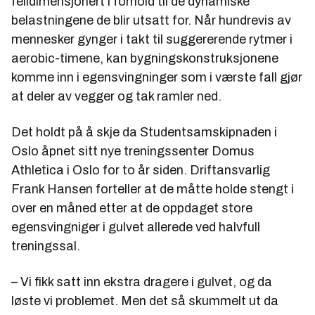
feildimensjonert i forhold til de dynamiske
belastningene de blir utsatt for. Når hundrevis av
mennesker gynger i takt til suggererende rytmer i
aerobic-timene, kan bygningskonstruksjonene
komme inn i egensvingninger som i værste fall gjør
at deler av vegger og tak ramler ned.
Det holdt på å skje da Studentsamskipnaden i
Oslo åpnet sitt nye treningssenter Domus
Athletica i Oslo for to år siden. Driftansvarlig
Frank Hansen forteller at de måtte holde stengt i
over en måned etter at de oppdaget store
egensvingniger i gulvet allerede ved halvfull
treningssal.
– Vi fikk satt inn ekstra dragere i gulvet, og da
løste vi problemet. Men det så skummelt ut da