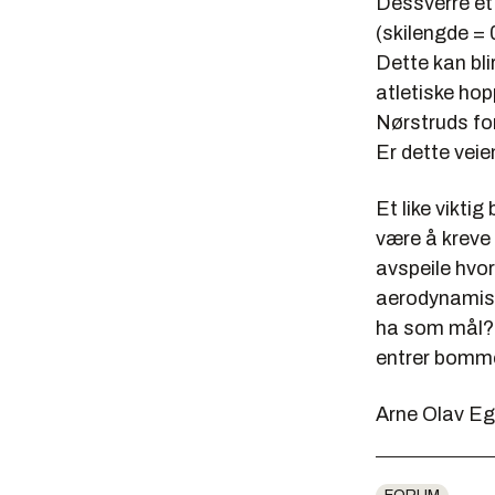
Dessverre et 
(skilengde = 0
Dette kan bli
atletiske hop
Nørstruds fo
Er dette vei
Et like vikti
være å kreve 
avspeile hvor
aerodynamisk
ha som mål? 
entrer bommen
Arne Olav Eg