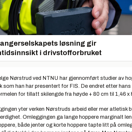
angerselskapets løsning gir
tidsinnsikt i drivstofforbruket
lge Nørstrud ved NTNU har gjennomført studier av hop
 som han har presentert for FIS. De endret etter hans
melen for tillatt skilengde fra høyde + 80 cm til 1,46 x
ingen yter verken Nørstruds arbeid eller mer atletisk 
ferdighet. Omleggingen ga lange hoppere marginalt le
ppere, både jenter og korte hoppere tapte litt på omle