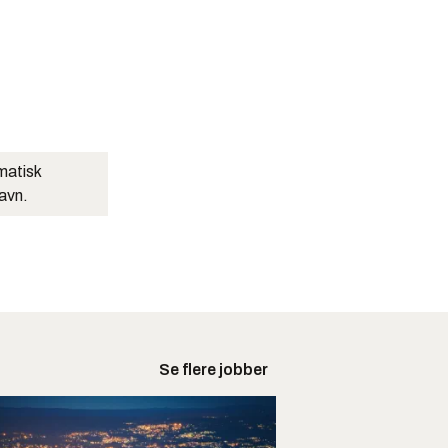
matisk
navn.
Se flere jobber