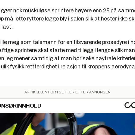
 ligger nok muskuløse sprintere høyere enn 25 på samme
 må lette ryttere legge bly i salen slik at hester ikke sk
 last.
stille meg som talsmann for en tilsvarende prosedyre i 
raftige sprintere skal starte med tillegg i lengde slik man 
n jeg mener samtidig at man bør søke nøytrale kriterie
lik fysikk rettferdighet i relasjon til kroppens aerodyn
ARTIKKELEN FORTSETTER ETTER ANNONSEN
ONSØRINNHOLD