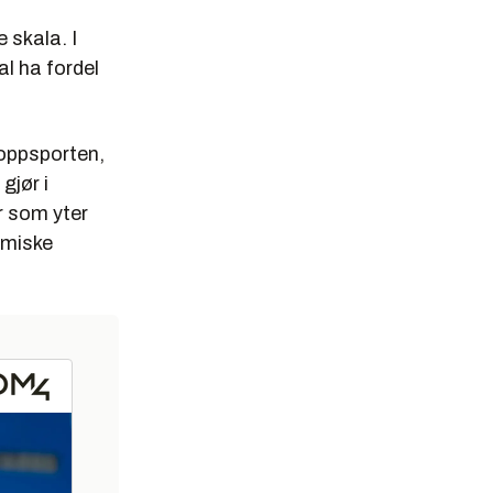
 skala. I
al ha fordel
hoppsporten,
gjør i
r som yter
amiske