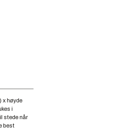
) x høyde
ukes i
l stede når
e best