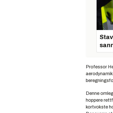
Stav
sann
Professor He
aerodynamikk
beregningsfor
Denne omlegg
hoppere rett
kortvokste ho