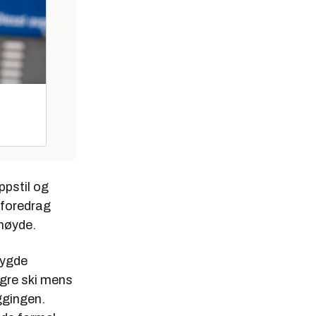
pstil og
 foredrag
 høyde.
bygde
ngre ski mens
ggingen.