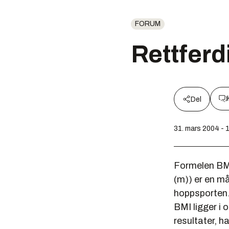
FORUM
Rettfer
Del
31. mars 2004 - 
Formelen BMI
(m)) er en må
hoppsporten.
BMI ligger i
resultater, h