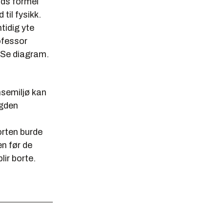
uds formel
 til fysikk.
tidig yte
ofessor
 Se diagram.
nsemiljø kan
ngden
orten burde
n før de
lir borte.