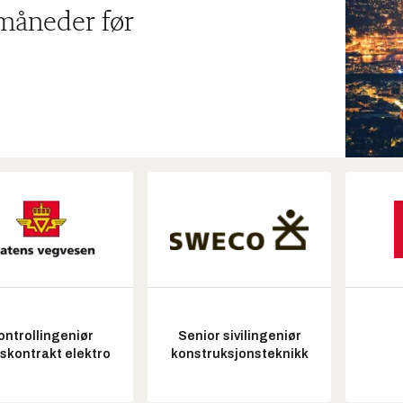
 måneder før
ontrollingeniør
Senior sivilingeniør
tskontrakt elektro
konstruksjonsteknikk