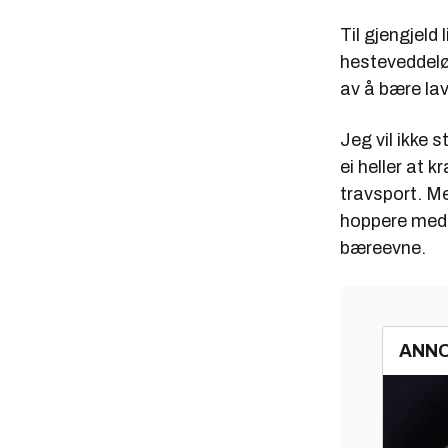
Til gjengjeld
hesteveddeløp
av å bære lav
Jeg vil ikke 
ei heller at k
travsport. Me
hoppere med u
bæreevne.
ANN