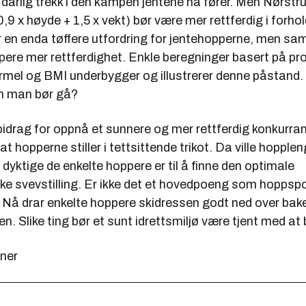
dårlig trekk i den kampen jentene nå fører. Men Nørstr
,9 x høyde + 1,5 x vekt) bør være mer rettferdig i forhold
r en enda tøffere utfordring for jentehopperne, men sam
pere mer rettferdighet. Enkle beregninger basert på pr
rmel og BMI underbygger og illustrerer denne påstand.
en man bør gå?
g bidrag for oppnå et sunnere og mer rettferdig konkurra
at hopperne stiller i tettsittende trikot. Da ville hopple
 dyktige de enkelte hoppere er til å finne den optimale
e svevstilling. Er ikke det et hovedpoeng som hoppsp
Nå drar enkelte hoppere skidressen godt ned over bake
. Slike ting bør et sunt idrettsmiljø være tjent med at b
ner