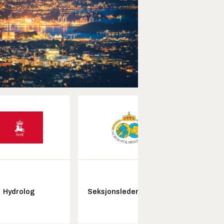
Hydrolog
Seksjonsleder Nye Troll
Pros