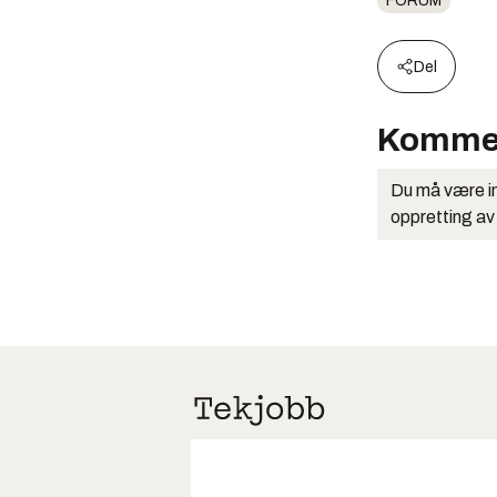
FORUM
Del
Komme
Du må være in
oppretting av