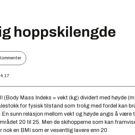
dig hoppskilengde
Kommenter
14:17
 (Body Mass Indeks = vekt (kg) dividert med høyde (m
lestokk for fysisk tilstand som trolig med fordel kan br
 En sunn relasjon mellom vekt og høyde angis å være ti
 området 20 til 25. Men de skihopperne som kan framvis
ar nok en BMI som er vesentlig lavere enn 20.