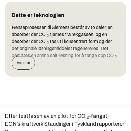
Dette er teknologien
Renseprosessen til Siemens består av to deler;en
absorber der CO
fjernes fra røkgassen, og en
2
desorber der CO
tas ut i konsentrert form og der
2
det originale løsningsmiddelet regenereres. Det
benyttes en amino salt-løsning for å fange opp CO
.
2
Vis mer
Etter testfasen av en pilot for CO
-fangst i
2
EON’s kraftverk Staudinger i Tyskland rapporterer