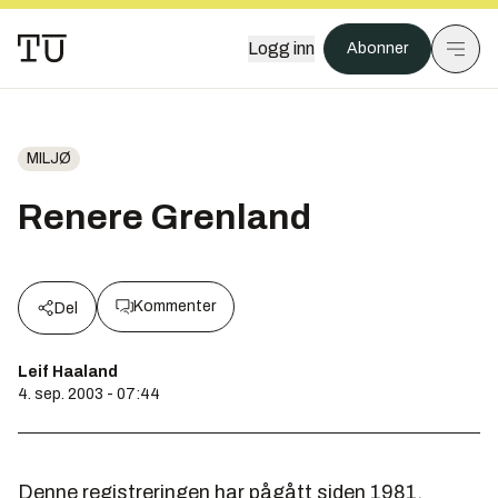
Logg inn
Abonner
MILJØ
Renere Grenland
Kommenter
Del
Leif Haaland
4. sep. 2003 - 07:44
Denne registreringen har pågått siden 1981.