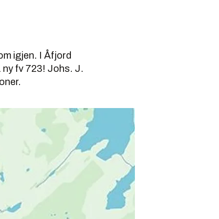
 igjen. I Åfjord
 ny fv 723! Johs. J.
oner.