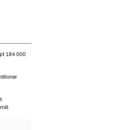
apt 184 000
illioner
t
ill.