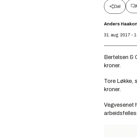
Del
Anders Haako
31. aug. 2017 - 
Bertelsen & 
kroner.
Tore Løkke, s
kroner.
Vegvesenet ha
arbeidsfelle