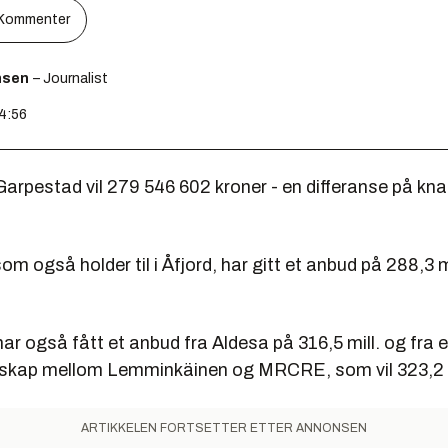
Kommenter
nsen
– Journalist
14:56
Garpestad vil 279 546 602 kroner - en differanse på kn
om også holder til i Åfjord, har gitt et anbud på 288,3 m
r også fått et anbud fra Aldesa på 316,5 mill. og fra e
sskap mellom Lemminkäinen og MRCRE, som vil 323,2 m
ARTIKKELEN FORTSETTER ETTER ANNONSEN