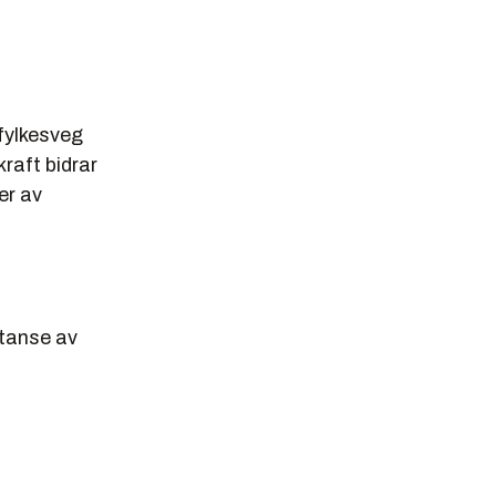
 fylkesveg
kraft bidrar
er av
stanse av