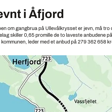
vnt i Åfjord
 om gangbrua på Ullevålkrysset er jevn, må tro om
ag skiller 0,65 promille de to laveste anbudene på
l i kommunen, leder med et anbud på 279 362 658 kr