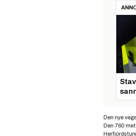
ANN
Stav
sann
Den nye vegen
Den 760 mete
Herfjordstunn