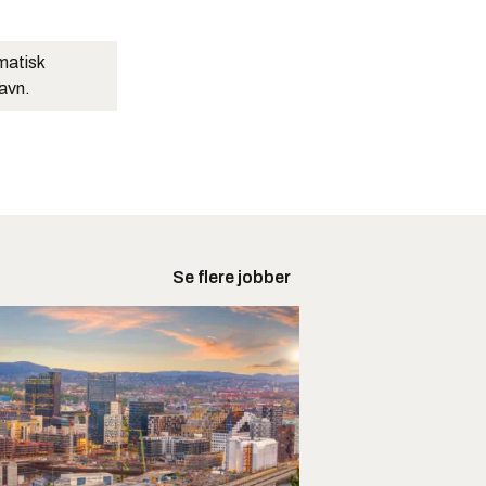
matisk
navn.
Se flere jobber