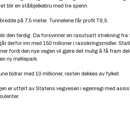
t blir en stålbjelkebru med tre spenn.
bredde på 7,5 meter. Tunnelene får profil T9,5.
blir den ferdig. Da forsvinner en rasutsatt strekning fra
år derfor inn med 150 milioner i rassikringsmidler. Stat
ner fordi den nye vegen vil gjøre det mulig å få fram del
l en ny møllepark.
e bidrar med 10 millioner, resten dekkes av fylket.
gen er utført av Statens vegvesen i egenregi med assi
sulenter.