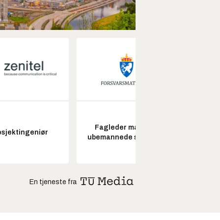
Fagleder maritime
Senio
osjektingeniør
ubemannede systemer
konstr
En tjeneste fra