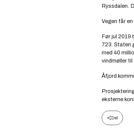
Ryssdalen. De
Vegen får en 
Før jul 2019 
723. Staten g
med 40 millio
vindmøller ti
Åfjord kommun
Prosjekterin
eksterne kon
Del