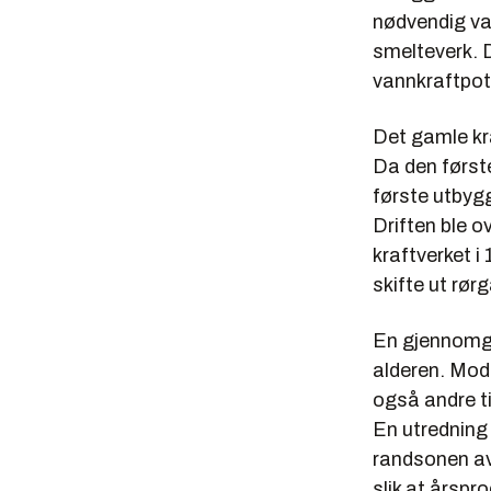
nødvendig va
smelteverk. D
vannkraftpot
Det gamle kra
Da den første
første utbygg
Driften ble o
kraftverket 
skifte ut rør
En gjennomga
alderen. Mode
også andre ti
En utredning 
randsonen av 
slik at årsp