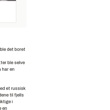
ble det boret
tter ble selve
a har en
ed et russisk
ne til fjells
ktige i
e en