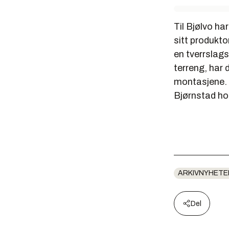
Til Bjølvo ha
sitt produkto
en tverrslags
terreng, har 
montasjene. D
Bjørnstad
ho
ARKIVNYHETE
Del