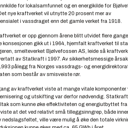
nnkilde for lokalsamfunnet og en energikilde for Bjølv
et nye kraftverket vil utnytte 20 prosent mer av
ensialet i vassdraget enn det gamle verket fra 1918.
ftverket er opp gjennom årene blitt utvidet flere ganger
 konsesjonen gikk ut i 1964, hjemfalt kraftverket til st
eren, smelteverket Bjølvefossen AS, leide så kraftverk
vertatt av Statkraft i 1997. Av sikkerhetsmessige årsake
i 1993 pålegg fra Norges vassdrags- og energidirektor
gaten som består av smisveiste rør.
ng av kraftverket viste at mange vitale komponenter 
rnisering og utskifting var derfor nødvendig. Statkraft
ltak som kunne øke effektiviteten og energiutbyttet fra
viste at det ved relativt små tilleggsinngrep, både inne
nedslagsfeltet, ville være mulig å øke den totale virk
roduksjonen kunne økes med ca. 65 GWh i året.