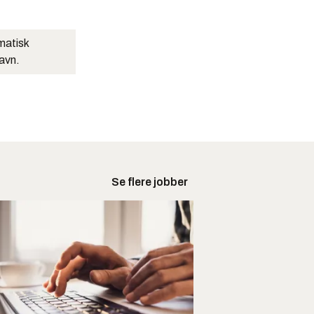
matisk
navn.
Se flere jobber