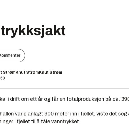
 trykksjakt
Kommenter
t StrømKnut StrømKnut Strøm
:59
kal i drift om ett år og får en totalproduksjon på ca. 39
allen var planlagt 900 meter inn i fjellet, viste det seg 
nger i fjellet til å tåle vanntrykket.