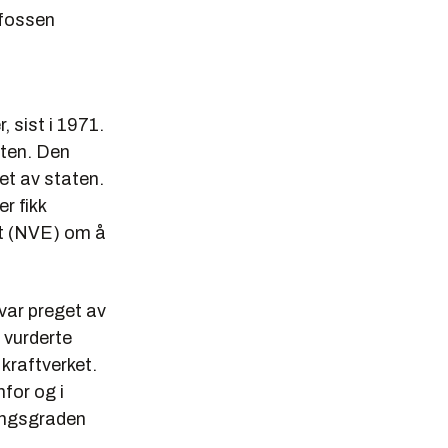
efossen
, sist i 1971.
aten. Den
et av staten.
r fikk
at (NVE) om å
var preget av
 vurderte
 kraftverket.
nfor og i
ningsgraden