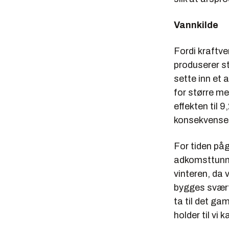
Vannkilde
Fordi kraftve
produserer st
sette inn et
for større me
effekten til 
konsekvenser
For tiden påg
adkomsttunne
vinteren, da 
bygges svært
ta til det gam
holder til vi 