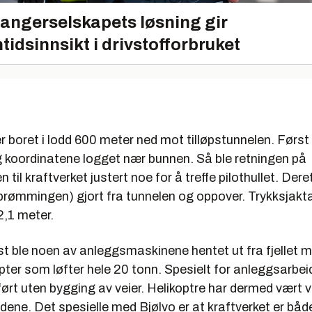
angerselskapets løsning gir
tidsinnsikt i drivstofforbruket
r boret i lodd 600 meter ned mot tilløpstunnelen. Først 
og koordinatene logget nær bunnen. Så ble retningen på
n til kraftverket justert noe for å treffe pilothullet. Dere
prømmingen) gjort fra tunnelen og oppover. Trykksjakt
2,1 meter.
øst ble noen av anleggsmaskinene hentet ut fra fjellet m
ter som løfter hele 20 tonn. Spesielt for anleggsarbeide
tført uten bygging av veier. Helikoptre har dermed vært vi
ene. Det spesielle med Bjølvo er at kraftverket er båd