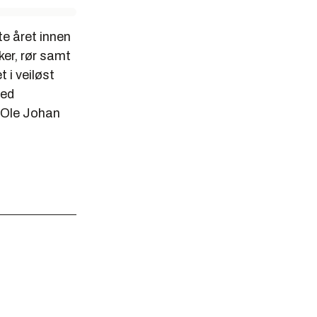
te året innen
ker, rør samt
 i veiløst
med
Ole Johan