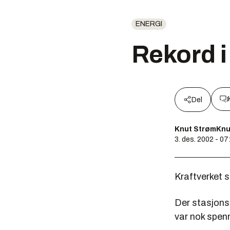
ENERGI
Rekord i
Del
Knut StrømKnu
3. des. 2002 - 07
Kraftverket s
Der stasjonsh
var nok spenni