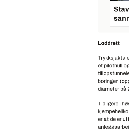
Stav
sann
Loddrett
Trykksjakta e
et pilothull 
tilløpstunnele
boringen (op
diameter på 
Tidligere i h
kjempehelikop
er at de er u
anleggsarbeid