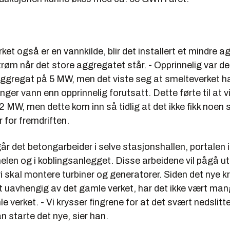
rket også er en vannkilde, blir det installert et mindre
røm når det store aggregatet står. - Opprinnelig var d
 aggregat på 5 MW, men det viste seg at smelteverket 
nger vann enn opprinnelig forutsatt. Dette førte til at 
9,2 MW, men dette kom inn så tidlig at det ikke fikk noen 
 for fremdriften.
år det betongarbeider i selve stasjonshallen, portalen i
len og i koblingsanlegget. Disse arbeidene vil pågå u
vi skal montere turbiner og generatorer. Siden det nye k
 uavhengig av det gamle verket, har det ikke vært ma
le verket. - Vi krysser fingrene for at det svært nedslitt
kan starte det nye, sier han.