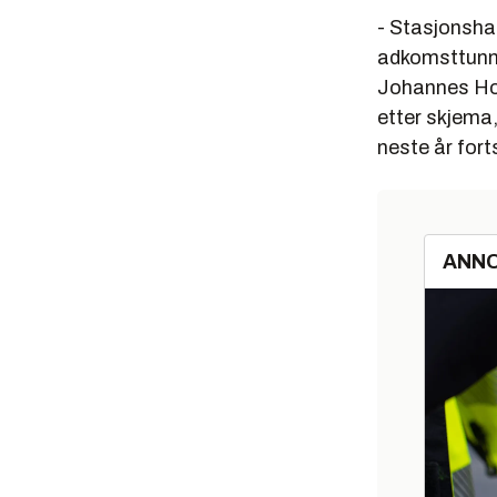
- Stasjonshall
adkomsttunnel
Johannes Hope
etter skjema,
neste år fort
ANN