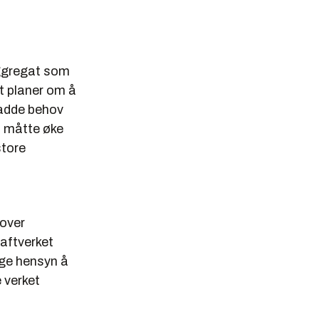
 aggregat som
et planer om å
hadde behov
vi måtte øke
store
tover
raftverket
nge hensyn å
e verket