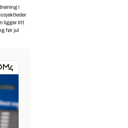
dreining i
rosjektleder
ligger litt
 før jul