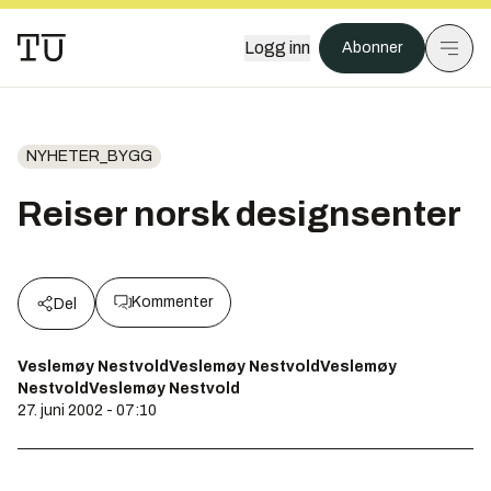
Logg inn
Abonner
NYHETER_BYGG
Reiser norsk designsenter
Kommenter
Del
Veslemøy NestvoldVeslemøy NestvoldVeslemøy
NestvoldVeslemøy Nestvold
27. juni 2002 - 07:10