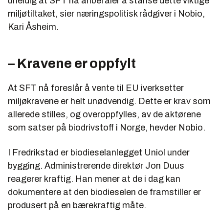
uheldig at SFT nå anbefaler å stanse dette viktige
miljøtiltaket, sier næringspolitisk rådgiver i Nobio,
Kari Åsheim.
– Kravene er oppfylt
At SFT nå foreslår å vente til EU iverksetter
miljøkravene er helt unødvendig. Dette er krav som
allerede stilles, og overoppfylles, av de aktørene
som satser på biodrivstoff i Norge, hevder Nobio.
I Fredrikstad er biodieselanlegget Uniol under
bygging. Administrerende direktør Jon Duus
reagerer kraftig. Han mener at de i dag kan
dokumentere at den biodieselen de framstiller er
produsert på en bærekraftig måte.