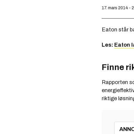
17. mars 2014 - 
Eaton står b
Les:
Eaton l
Finne ri
Rapporten so
energieffekti
riktige løsni
ANN