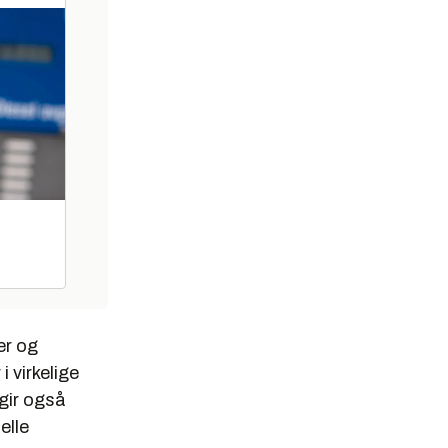
er og
i virkelige
 gir også
elle