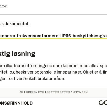
21:52
ak dokumentet.
anserer frekvensomformere i IP66-beskyttelsesgr
ktig løsning
m illustrerer utfordringene som kommer med alle aspe
vitet, og beskriver potensielle innsparinger. Cluet er å f
ngen for hvert enkelt bruksområde.
ARTIKKELEN FORTSETTER ETTER ANNONSEN
ONSØRINNHOLD