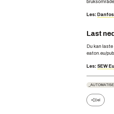
bruksområde
Les:
Danfoss
Last ne
Du kan laste 
eaton.eu/publ
Les:
SEW Eur
_AUTOMATISE
Del