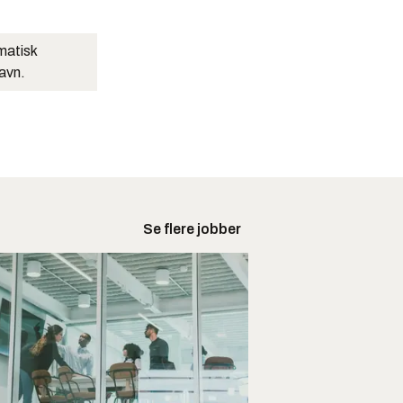
matisk
navn.
Se flere jobber