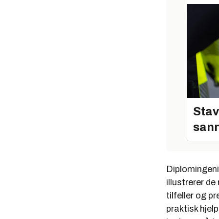
Stav
sann
Diplomingeni
illustrerer d
tilfeller og 
praktisk hjel