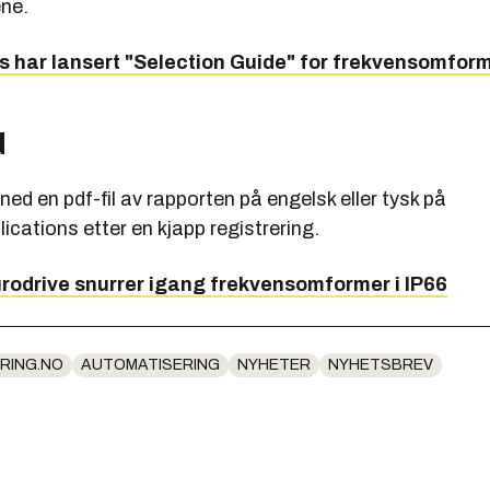
ne.
 har lansert "Selection Guide" for frekvensomfor
d
ned en pdf-fil av rapporten på engelsk eller tysk på
ications etter en kjapp registrering.
odrive snurrer igang frekvensomformer i IP66
RING.NO
AUTOMATISERING
NYHETER
NYHETSBREV