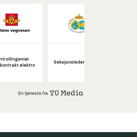
ntrollingeniør
Senio
Seksjonsleder Nye Troll
skontrakt elektro
konstr
En tjeneste fra