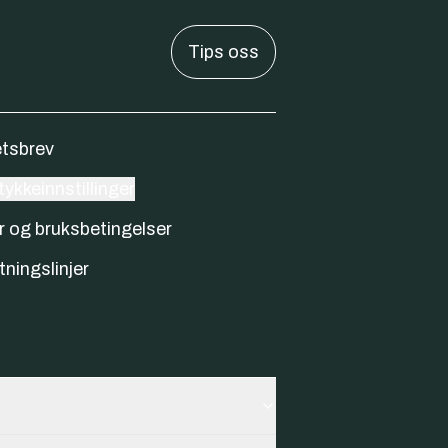
Tips oss
tsbrev
ykkeinnstillinger
r og bruksbetingelser
tningslinjer