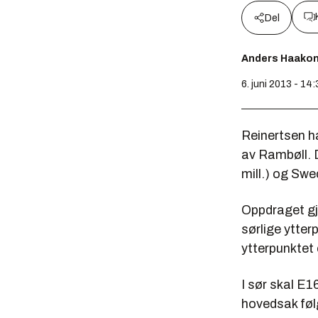
Del
Anders Haako
6. juni 2013 - 14:
Reinertsen ha
av Rambøll. D
mill.) og Swe
Oppdraget gj
sørlige ytter
ytterpunktet 
I sør skal E1
hovedsak følg