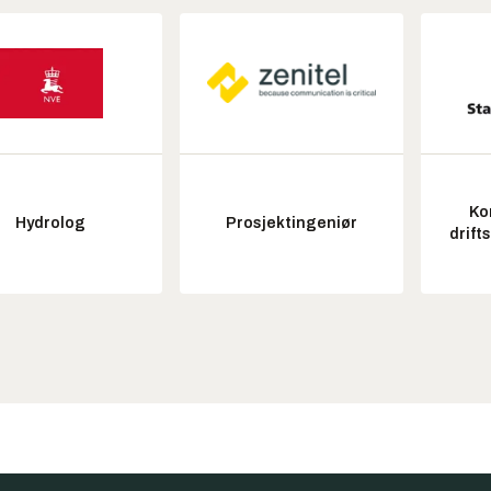
Ko
Hydrolog
Prosjektingeniør
drift