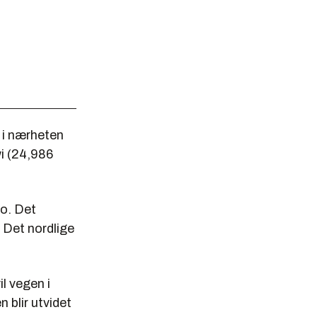
r i nærheten
wi (24,986
o. Det
 Det nordlige
l vegen i
 blir utvidet