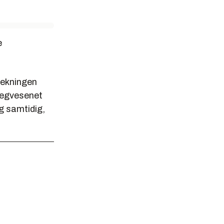
e
rekningen
Vegvesenet
ig samtidig,