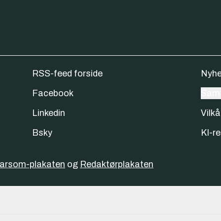
RSS-feed forside
Nyhe
Facebook
Samt
Linkedin
Vilkå
Bsky
KI-re
varsom-plakaten
og
Redaktørplakaten