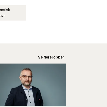
matisk
navn.
Se flere jobber