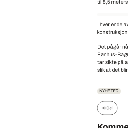
til 8,5 meter
I hver ende av
konstruksjon
Det pågår nå
Fønhus-Bagn.
tar sikte på 
slik at det bl
NYHETER
Del
Komme