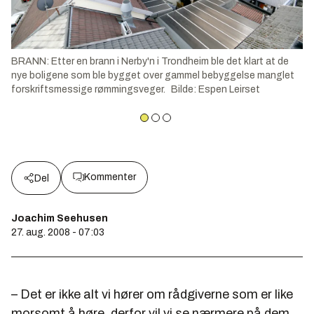
BRANN: Etter en brann i Nerby'n i Trondheim ble det klart at de
nye boligene som ble bygget over gammel bebyggelse manglet
forskriftsmessige rømmingsveger.
Bilde
:
Espen Leirset
Kommenter
Del
Joachim Seehusen
27. aug. 2008 - 07:03
– Det er ikke alt vi hører om rådgiverne som er like
morsomt å høre, derfor vil vi se nærmere på dem,