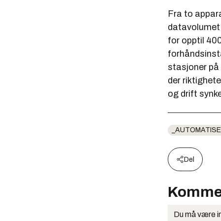
Fra to appara
datavolumet:
for opptil 40
forhåndsinsta
stasjoner på 
der riktighet
og drift synke
_AUTOMATISE
Del
Komme
Du må være in