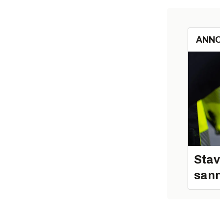
ANN
Stav
sann