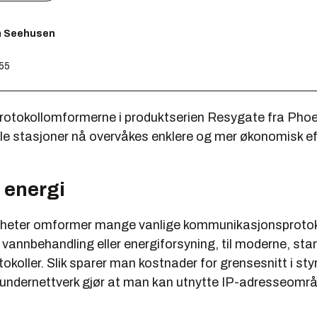
m Seehusen
:55
rotokollomformerne i produktserien Resygate fra Pho
le stasjoner nå overvåkes enklere og mer økonomisk eff
 energi
eter omformer mange vanlige kommunikasjonsprotokol
vannbehandling eller energiforsyning, til moderne, sta
tokoller. Slik sparer man kostnader for grensesnitt i st
undernettverk gjør at man kan utnytte IP-adresseomr