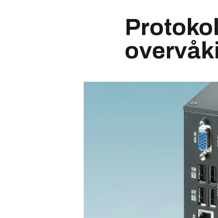
Protokol
overvåk