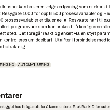
tklasser kan brukeren velge en løsning som er eksakt 
 Resygate 1000 for opptil 500 prosessvariabler og R
00 prosessvariabler er tilgjengelig. Resygate har i tilleg
llert programvare som kan brukes til å konfigurere all
ett sted. Det foregår raskt og enkelt via en styrt param
en kontrolleres umiddelbart. Utgifter i forbindelse med i
r betraktelig.
RING.NO
AUTOMATISERING
ntarer
nlogget hos Ifrågasätt for å kommentere. Bruk BankID for auto