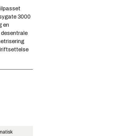
tilpasset
esygate 3000
g en
e desentrale
etrisering
driftsettelse
matisk