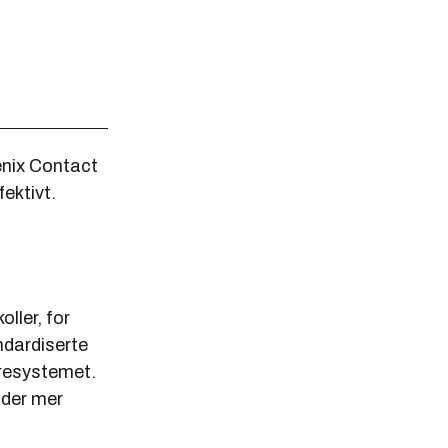
enix Contact
ektivt.
ler, for
ndardiserte
yresystemet.
åder mer