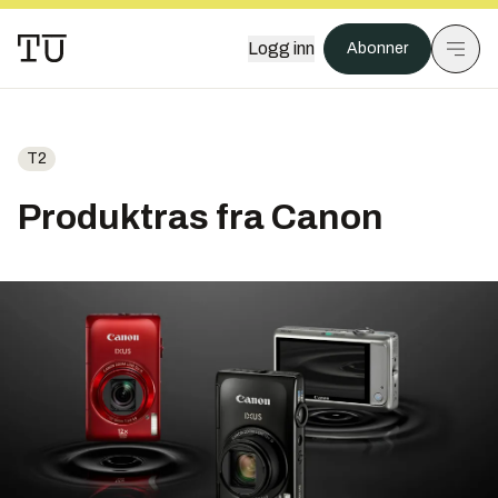
Logg inn
Abonner
T2
Produktras fra Canon