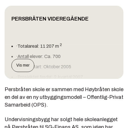
PERSBRÅTEN VIDEREGÅENDE
2
·Totalareal: 11 207 m
·Antall elever: Ca. 700
Vis mer
·Byggestart: Oktober 2005
·Prosjektet ferdig: 2.kvartal 2007
·Prosjektkostnader pr. mars 2005: 262 millioner
Persbråten skole er sammen med Høybråten skole
kroner
en del av en ny utbyggingsmodell – Offentlig-Privat
Samarbeid (OPS).
·Prosjektleder Undervisningsbygg: Tore
Jakobsen.
Undervisningsbygg har solgt hele skoleanlegget
·Entreprenør: Skanska.
på Persbråten til SG-Finans AS, som igjen har