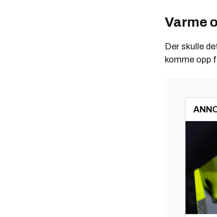
Varme o
Der skulle de
komme opp fra
ANN