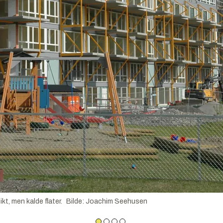
t, men kalde flater.
Bilde
:
Joachim Seehusen