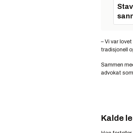
Stav
sann
– Vi var love
tradisjonell 
Sammen med f
advokat som 
Kalde le