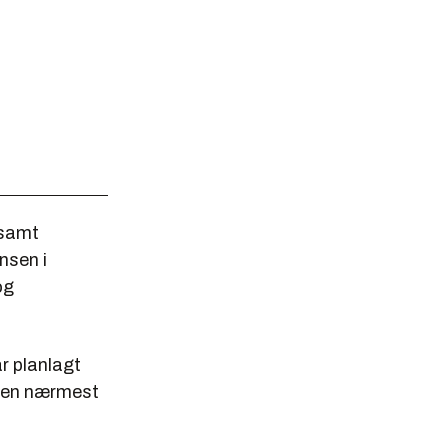
 samt
nsen i
og
ar planlagt
men nærmest