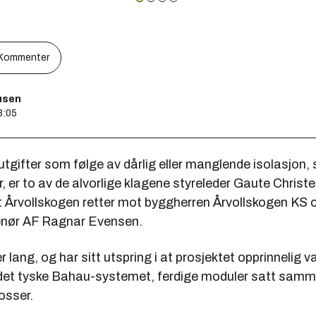
Kommenter
usen
8:05
tgifter som følge av dårlig eller manglende isolasjon,
, er to av de alvorlige klagene styreleder Gaute Christe
 Årvollskogen retter mot byggherren Årvollskogen KS 
enør AF Ragnar Evensen.
r lang, og har sitt utspring i at prosjektet opprinnelig v
det tyske Bahau-systemet, ferdige moduler satt sam
osser.