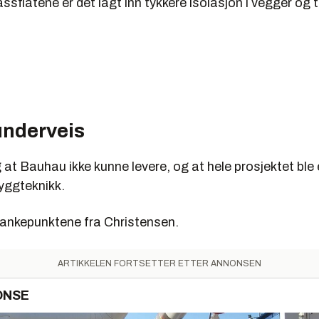
assflatene er det lagt inn tykkere isolasjon i vegger og t
underveis
 at Bauhau ikke kunne levere, og at hele prosjektet ble e
byggteknikk.
v ankepunktene fra Christensen.
ARTIKKELEN FORTSETTER ETTER ANNONSEN
ONSE