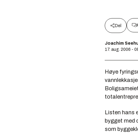
Del
Joachim Seeh
17. aug. 2006 - 0
Høye fyringsu
vannlekkasjer
Boligsameiet
totalentrepr
Listen hans e
bygget med 
som byggekl