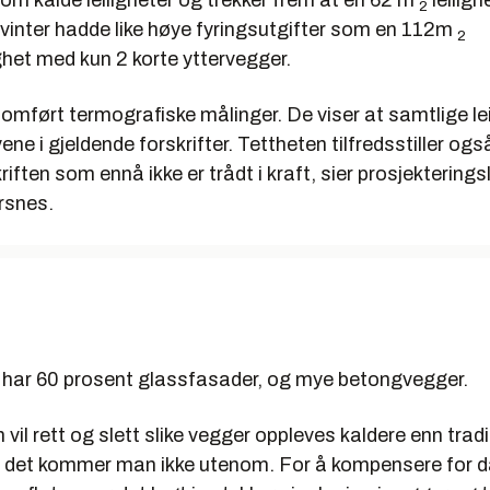
 om kalde leiligheter og trekker frem at en 62 m
leiligh
2
 vinter hadde like høye fyringsutgifter som en 112m
2
ghet med kun 2 korte yttervegger.
nomført termografiske målinger. De viser at samtlige lei
ene i gjeldende forskrifter. Tettheten tilfredsstiller ogs
riften som ennå ikke er trådt i kraft, sier prosjekterings
rsnes.
 har 60 prosent glassfasader, og mye betongvegger.
 vil rett og slett slike vegger oppleves kaldere enn trad
, det kommer man ikke utenom. For å kompensere for d