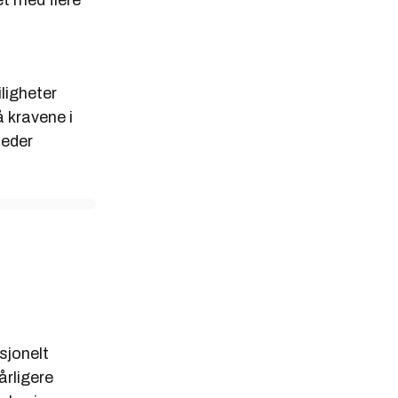
et med flere
ligheter
å kravene i
leder
isjonelt
årligere