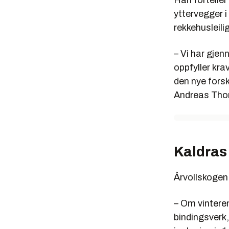
Han forteller
yttervegger i
rekkehusleili
– Vi har gjen
oppfyller krav
den nye forsk
Andreas Tho
Kaldras
Årvollskogen
– Om vinteren
bindingsverk