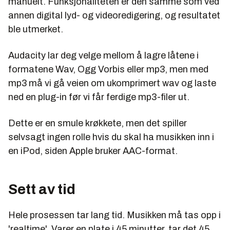
manuelt. Funksjonaliteten er den samme som ved
annen digital lyd- og videoredigering, og resultatet
ble utmerket.
Audacity lar deg velge mellom å lagre låtene i
formatene Wav, Ogg Vorbis eller mp3, men med
mp3 må vi gå veien om ukomprimert wav og laste
ned en plug-in før vi får ferdige mp3-filer ut.
Dette er en smule krøkkete, men det spiller
selvsagt ingen rolle hvis du skal ha musikken inn i
en iPod, siden Apple bruker AAC-format.
Sett av tid
Hele prosessen tar lang tid. Musikken må tas opp i
'realtime'. Varer en plate i 45 minutter, tar det 45