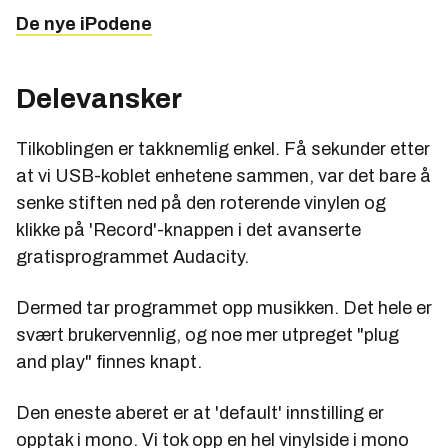
De nye iPodene
Brukervennlighet:
Brukergrensesnittet er ikke noe
for nybegynnere, men med litt erfaring fra lignende
programmer går det greit. Eksport til Mp3 er unødig
Delevansker
tungrodd.
Funksjoner:
Automatisk sporinndeling fungerer ikke
Tilkoblingen er takknemlig enkel. Få sekunder etter
optimalt, men du kan heldigvis gjøre det manuelt. Du
at vi USB-koblet enhetene sammen, var det bare å
kan redigere ID3-tagger, fjerne støy og justere
senke stiften ned på den roterende vinylen og
lydbildet. Du kan også ta opp lyd ved hjelp av
klikke på 'Record'-knappen i det avanserte
mikrofon.
gratisprogrammet Audacity.
Pris:
Gratis. Programmet er basert på åpen
kildekode. Vi applauderer.
Dermed tar programmet opp musikken. Det hele er
svært brukervennlig, og noe mer utpreget "plug
Karakter:
4.
and play" finnes knapt.
Den eneste aberet er at 'default' innstilling er
opptak i mono. Vi tok opp en hel vinylside i mono