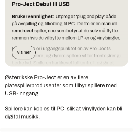
Pro-Ject Debut III USB
Brukervennlighet:
Utpreget 'plug and play' både
på avspilling og tilkobling til PC. Dette er en manuell
remdrevet spiller, noe som betyr at du selv må flytte
remmen hvis du vil bytte mellom LP-er og vinylsingler.
Lyd:
Dette er i utgangspunktet en av Pro-Jects
Vis mer
billigste spillere, og dyrere spillere vil for trente ører gi
bedre lyd. Spilleren har likevel full kontroll, og gir et
lydbilde med dybde, dynamikk og kraft. Disse
Østerrikske Pro-Ject er en av flere
egenskapene preger også lydfilene.
platespillerprodusenter som tilbyr spillere med
Pris:
3800 kroner. Spilleren har innebygget
USB-inngang.
platespillerforsterker (RIAA-trinn) i tillegg til USB-
inngang, noe som forklarer den noe stive prisen på
Spillere kan kobles til PC, slik at vinyllyden kan bli
nesten 4000 kroner.
digital musikk.
Karakter:
5.
Audacity