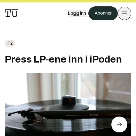
Logg inn
Abonner
T2
Press LP-ene inn i iPoden