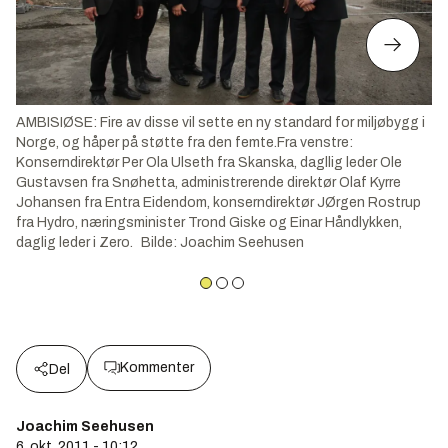
AMBISIØSE: Fire av disse vil sette en ny standard for miljøbygg i
Norge, og håper på støtte fra den femte.Fra venstre:
Konserndirektør Per Ola Ulseth fra Skanska, dagllig leder Ole
Gustavsen fra Snøhetta, administrerende direktør Olaf Kyrre
Johansen fra Entra Eidendom, konserndirektør JØrgen Rostrup
fra Hydro, næringsminister Trond Giske og Einar Håndlykken,
daglig leder i Zero.
Bilde
:
Joachim Seehusen
Kommenter
Del
Joachim Seehusen
6. okt. 2011 - 10:12