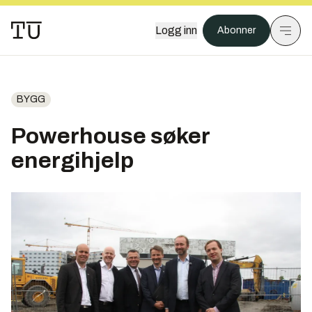
Logg inn
Abonner
BYGG
Powerhouse søker
energihjelp