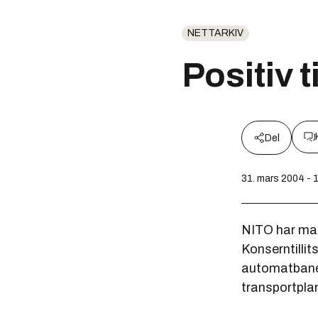
NETTARKIV
Positiv 
Del
31. mars 2004 - 
NITO har ma
Konserntillit
automatbanen
transportplan