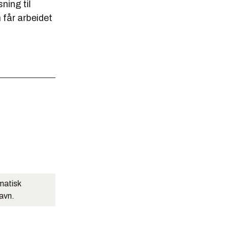
ning til
 får arbeidet
matisk
navn.