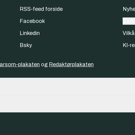
RSS-feed forside
Nyhe
Facebook
Samt
Linkedin
Vilkå
Bsky
KI-re
varsom-plakaten
og
Redaktørplakaten