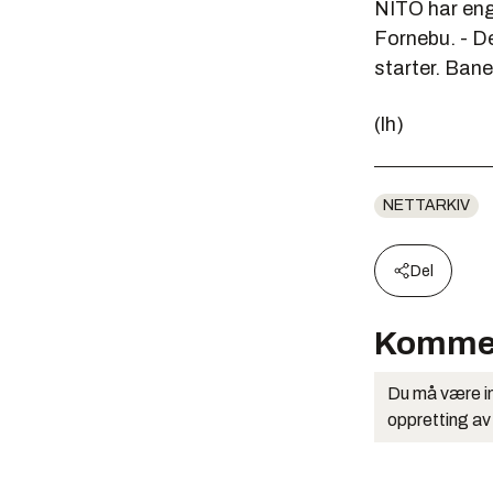
NITO har engas
Fornebu. - De
starter. Bane
(lh)
NETTARKIV
Del
Komme
Du må være in
oppretting av