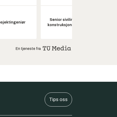
Senior sivilingeniør
Kon
osjektingeniør
konstruksjonsteknikk
drifts
En tjeneste fra
Tips oss