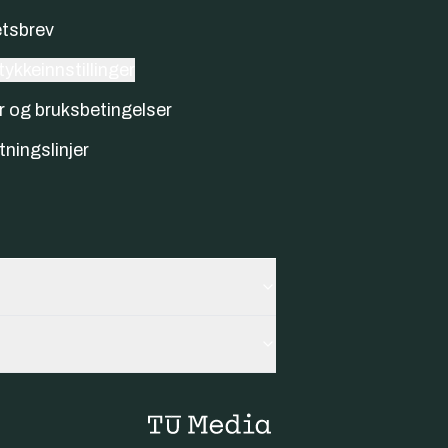
tsbrev
ykkeinnstillinger
r og bruksbetingelser
tningslinjer