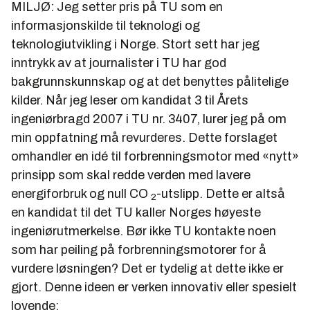
MILJØ: Jeg setter pris på TU som en
informasjonskilde til teknologi og
teknologiutvikling i Norge. Stort sett har jeg
inntrykk av at journalister i TU har god
bakgrunnskunnskap og at det benyttes pålitelige
kilder. Når jeg leser om kandidat 3 til Årets
ingeniørbragd 2007 i TU nr. 3407, lurer jeg på om
min oppfatning må revurderes. Dette forslaget
omhandler en idé til forbrenningsmotor med «nytt»
prinsipp som skal redde verden med lavere
energiforbruk og null CO
-utslipp. Dette er altså
2
en kandidat til det TU kaller Norges høyeste
ingeniørutmerkelse. Bør ikke TU kontakte noen
som har peiling på forbrenningsmotorer for å
vurdere løsningen? Det er tydelig at dette ikke er
gjort. Denne ideen er verken innovativ eller spesielt
lovende: