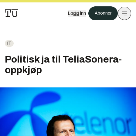
Logg inn
Abonner
IT
Politisk ja til TeliaSonera-
oppkjøp