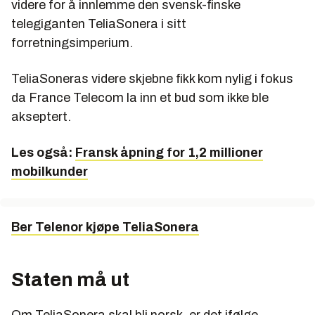
videre for å innlemme den svensk-finske
telegiganten TeliaSonera i sitt
forretningsimperium.
TeliaSoneras videre skjebne fikk kom nylig i fokus
da France Telecom la inn et bud som ikke ble
akseptert.
Les også:
Fransk åpning for 1,2 millioner
mobilkunder
Ber Telenor kjøpe TeliaSonera
Staten må ut
Om TeliaSonera skal bli norsk, er det ifølge