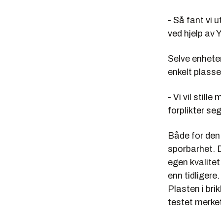
- Så fant vi 
ved hjelp av 
Selve enheten
enkelt plasse
- Vi vil stil
forplikter se
Både for den 
sporbarhet. D
egen kvalitet
enn tidliger
Plasten i bri
testet merket