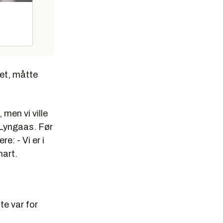
ket, måtte
 men vi ville
 Lyngaas
. Før
e: - Vi er i
nart.
te var for