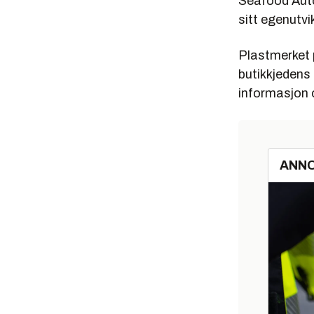
Seafood Auto
sitt egenutvi
Plastmerket p
butikkjedens 
informasjon 
ANN