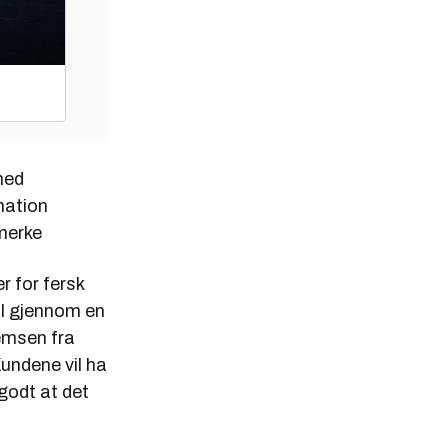
med
mation
merke
 for fersk
al gjennom en
emsen fra
Kundene vil ha
 godt at det