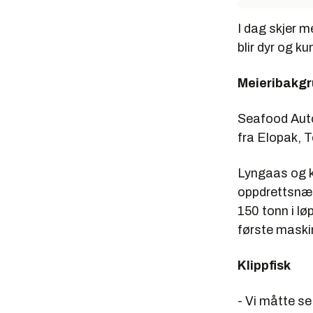
I dag skjer m
blir dyr og ku
Meieribakg
Seafood Auto
fra Elopak, 
Lyngaas og k
oppdrettsnær
150 tonn i lø
første maski
Klippfisk
- Vi måtte se