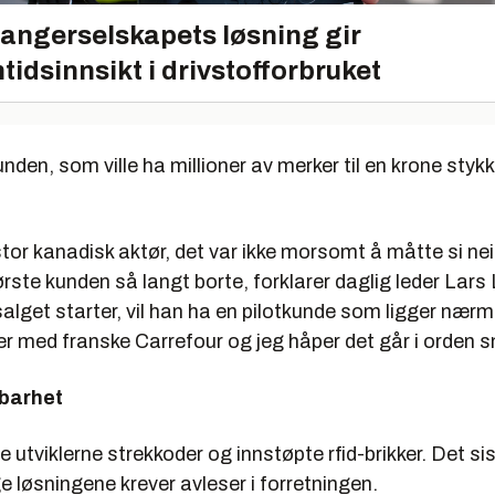
angerselskapets løsning gir
tidsinnsikt i drivstofforbruket
nden, som ville ha millioner av merker til en krone styk
stor kanadisk aktør, det var ikke morsomt å måtte si nei,
ørste kunden så langt borte, forklarer daglig leder
Lars
salget starter, vil han ha en pilotkunde som ligger nærmer
r med franske Carrefour og jeg håper det går i orden s
rbarhet
e utviklerne strekkoder og innstøpte rfid-brikker. Det sis
e løsningene krever avleser i forretningen.