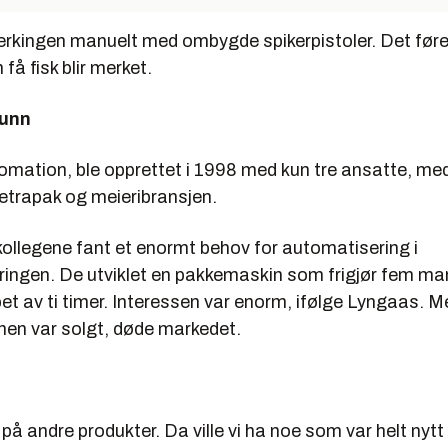
erkingen manuelt med ombygde spikerpistoler. Det fører
n få fisk blir merket.
runn
mation, ble opprettet i 1998 med kun tre ansatte, me
Tetrapak og meieribransjen.
ollegene fant et enormt behov for automatisering i
ingen. De utviklet en pakkemaskin som frigjør fem ma
pet av ti timer. Interessen var enorm, ifølge Lyngaas. 
nen var solgt, døde markedet.
 på andre produkter. Da ville vi ha noe som var helt nyt