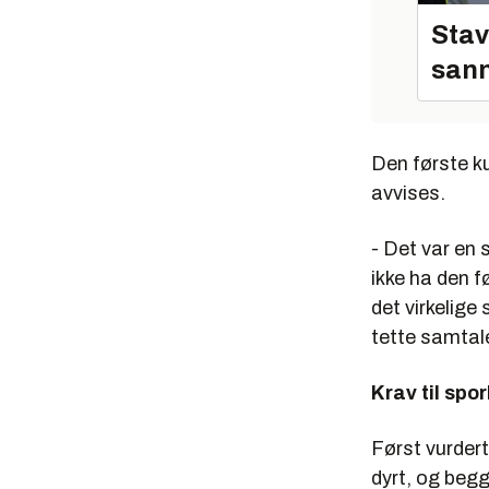
Stav
sann
Den første ku
avvises.
- Det var en 
ikke ha den f
det virkelige 
tette samtale
Krav til spo
Først vurdert
dyrt, og begg