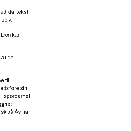
med klartekst
 selv.
. Den kan
 at de
 til
kedsføre sin
il sporbarhet
gghet.
rsk på Ås har