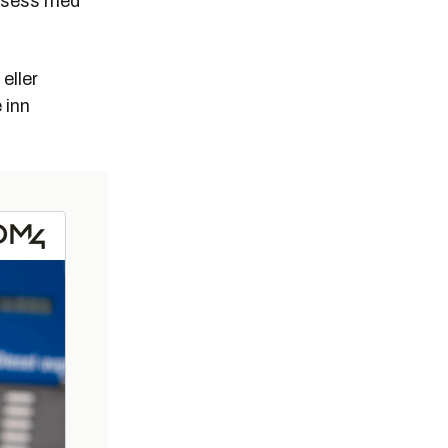
uksess med
eller
 inn