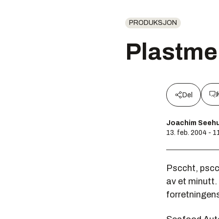
PRODUKSJON
Plastmer
Del
Joachim Seeh
13. feb. 2004 - 1
Psccht, pscch
av et minutt.
forretningen