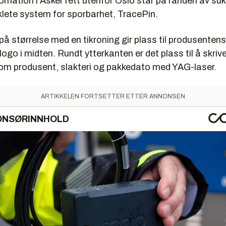
mation i Asker rett utenfor Oslo står på randen av s
klete system for sporbarhet, TracePin.
å størrelse med en tikroning gir plass til produsentens 
logo i midten. Rundt ytterkanten er det plass til å skrive
om produsent, slakteri og pakkedato med YAG-laser.
ARTIKKELEN FORTSETTER ETTER ANNONSEN
ONSØRINNHOLD