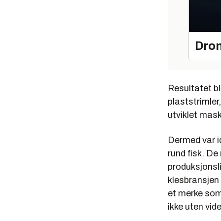
Dron
Resultatet b
plaststrimle
utviklet mas
Dermed var i
rund fisk. De
produksjonsl
klesbransjen 
et merke som 
ikke uten vid