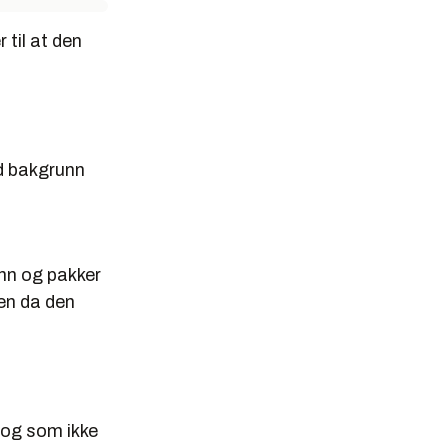
 til at den
d bakgrunn
nn og pakker
Men da den
t og som ikke