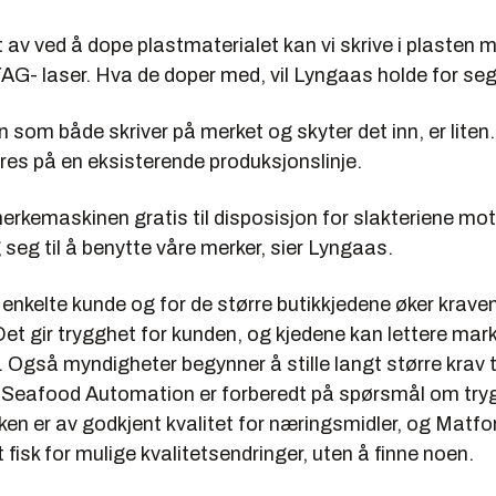
ut av ved å dope plastmaterialet kan vi skrive i plasten 
YAG- laser. Hva de doper med, vil Lyngaas holde for seg
 som både skriver på merket og skyter det inn, er liten
res på en eksisterende produksjonslinje.
le merkemaskinen gratis til disposisjon for slakteriene mot
g seg til å benytte våre merker, sier Lyngaas.
enkelte kunde og for de større butikkjedene øker kravene
et gir trygghet for kunden, og kjedene kan lettere mar
. Også myndigheter begynner å stille langt større krav t
e. Seafood Automation er forberedt på spørsmål om try
kken er av godkjent kvalitet for næringsmidler, og Matfo
 fisk for mulige kvalitetsendringer, uten å finne noen.