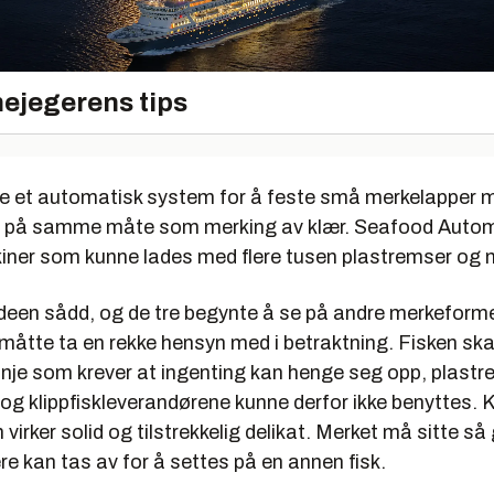
ejegerens tips
le et automatisk system for å feste små merkelapper 
r, på samme måte som merking av klær. Seafood Auto
kiner som kunne lades med flere tusen plastremser og 
deen sådd, og de tre begynte å se på andre merkeformer
 måtte ta en rekke hensyn med i betraktning. Fisken sk
inje som krever at ingenting kan henge seg opp, plastr
og klippfiskleverandørene kunne derfor ikke benyttes. 
virker solid og tilstrekkelig delikat. Merket må sitte så
ere kan tas av for å settes på en annen fisk.