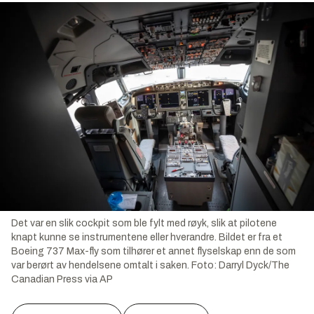
Det var en slik cockpit som ble fylt med røyk, slik at pilotene
knapt kunne se instrumentene eller hverandre. Bildet er fra et
Boeing 737 Max-fly som tilhører et annet flyselskap enn de som
var berørt av hendelsene omtalt i saken.
Foto:
Darryl Dyck/The
Canadian Press via AP