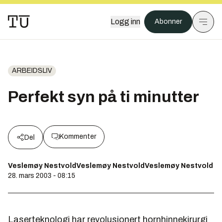
Logg inn
Abonner
ARBEIDSLIV
Perfekt syn på ti minutter
Kommenter
Del
Veslemøy NestvoldVeslemøy NestvoldVeslemøy Nestvold
28. mars 2003 - 08:15
Laserteknologi har revolusjonert hornhinnekirurgi