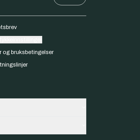
tsbrev
ykkeinnstillinger
r og bruksbetingelser
tningslinjer