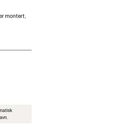
er montert,
matisk
navn.