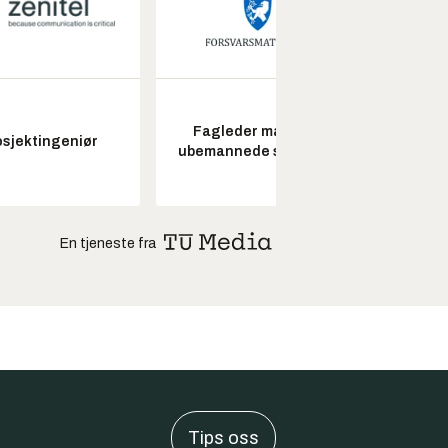
Fagleder maritime
osjektingeniør
ubemannede systemer
En tjeneste fra
Tips oss