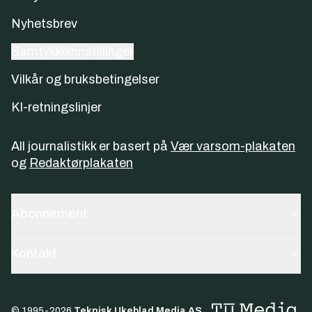
Nyhetsbrev
Samtykkeinnstillinger
Vilkår og bruksbetingelser
KI-retningslinjer
All journalistikk er basert på
Vær varsom-plakaten
og
Redaktørplakaten
Abonnement
Kontakt
© 1995-
2026
Teknisk Ukeblad Media AS