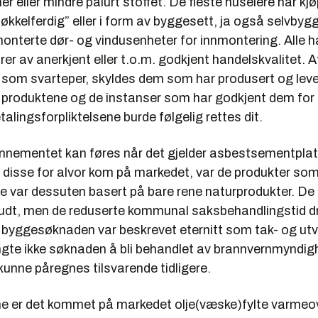
r eller mindre pålurt stoffet. De fleste huseiere har kjø
kkelferdig” eller i form av byggesett, ja også selvbyg
monterte dør- og vindusenheter for innmontering. Alle h
rer av anerkjent eller t.o.m. godkjent handelskvalitet. A
om svarteper, skyldes dem som har produsert og leve
produktene og de instanser som har godkjent dem for 
talingsforpliktelsene burde følgelig rettes dit.
nementet kan føres når det gjelder asbestsementpla
a disse for alvor kom på markedet, var de produkter som 
de var dessuten basert på bare rene naturprodukter. De 
udt, men de reduserte kommunal saksbehandlingstid d
 byggesøknaden var beskrevet eternitt som tak- og ut
engte ikke søknaden å bli behandlet av brannvernmyndig
unne påregnes tilsvarende tidligere.
ne er det kommet på markedet olje(væske)fylte varmeo