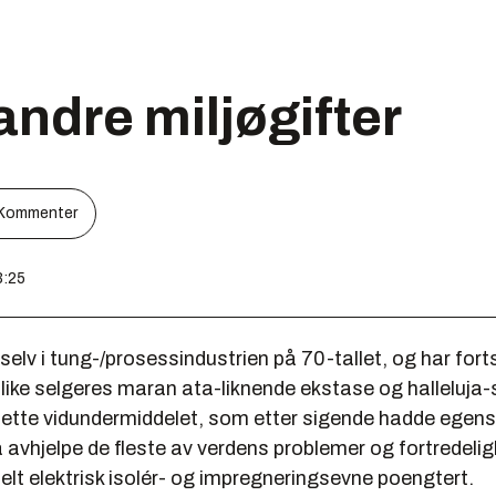
ndre miljøgifter
Kommenter
3:25
selv i tung-/prosessindustrien på 70-tallet, og har fortsa
 ulike selgeres maran ata-liknende ekstase og halleluj
 dette vidundermiddelet, som etter sigende hadde egen
l å avhjelpe de fleste av verdens problemer og fortredeli
elt elektrisk isolér- og impregneringsevne poengtert.