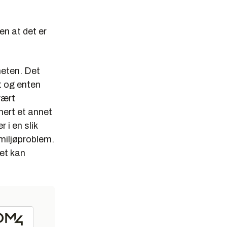
en at det er
heten. Det
t og enten
vært
onert et annet
 i en slik
 miljøproblem.
et kan