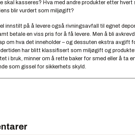
se skal kasseres? Hva med andre produkter etter hvert 
ens blir vurdert som miljøgift?
vel innstilt på å levere også rivningsavfall til egnet dep
amt betale en viss pris for å få levere. Men å bli avkrevd
p om hva det inneholder – og dessuten ekstra avgift f
dertiden har blitt klassifisert som miljøgift og produkte
stet i bruk, minner om å rette baker for smed eller å ta e
de som gissel for sikkerhets skyld.
ntarer