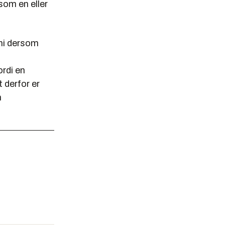
som en eller
oni dersom
ordi en
t derfor er
n