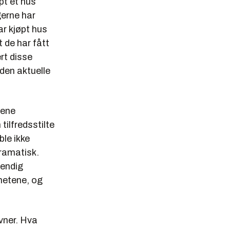
pt et hus
gerne har
ar kjøpt hus
t de har fått
rt disse
den aktuelle
tene
tilfredsstilte
ble ikke
ramatisk.
vendig
hetene, og
vner. Hva