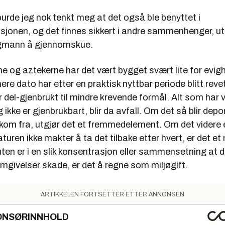
burde jeg nok tenkt meg at det også ble benyttet i
jonen, og det finnes sikkert i andre sammenhenger, ut
igmann å gjennomskue.
e og aztekerne har det vært bygget svært lite for evig
re dato har etter en praktisk nyttbar periode blitt reve
r del-gjenbrukt til mindre krevende formål. Alt som har 
 ikke er gjenbrukbart, blir da avfall. Om det så blir dep
kom fra, utgjør det et fremmedelement. Om det videre er
uren ikke makter å ta det tilbake etter hvert, er det et
en er i en slik konsentrasjon eller sammensetning at d
mgivelser skade, er det å regne som miljøgift.
ARTIKKELEN FORTSETTER ETTER ANNONSEN
ONSØRINNHOLD