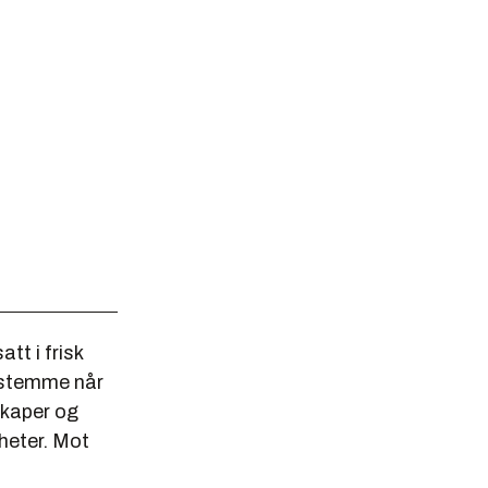
tt i frisk
a-stemme når
skaper og
gheter. Mot