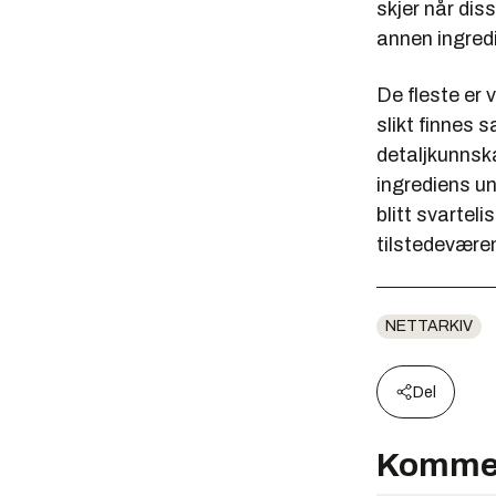
skjer når dis
annen ingredi
De fleste er 
slikt finnes s
detaljkunnska
ingrediens un
blitt svarteli
tilstedeværen
NETTARKIV
Del
Komme