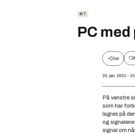
IKT
PC med 
Del
25. jan. 2001 - 1
På venstre si
som har forbi
lagres på den
og signalene 
signal om når