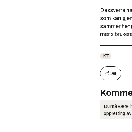
Dessverre ha
som kan gjenk
sammenheng 
mens brukere
IKT
Del
Komme
Du må være in
oppretting av