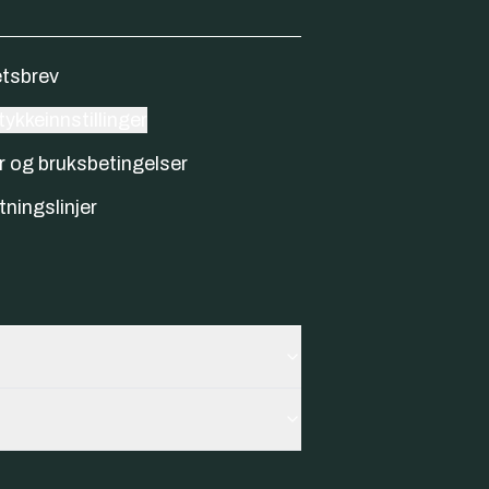
tsbrev
ykkeinnstillinger
r og bruksbetingelser
tningslinjer