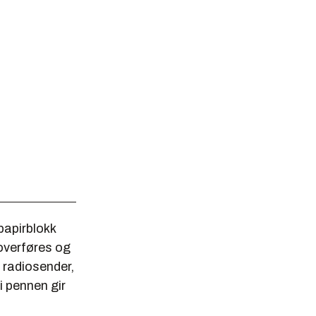
papirblokk
 overføres og
 radiosender,
i pennen gir