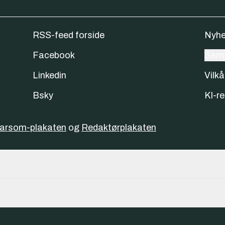
RSS-feed forside
Nyhe
Facebook
Samt
Linkedin
Vilkå
Bsky
KI-re
varsom-plakaten
og
Redaktørplakaten