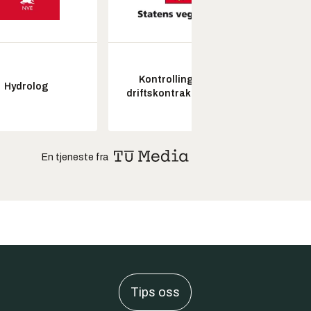
Kontrollingeniør
Hydrolog
Seksjon
driftskontrakt elektro
En tjeneste fra
Tips oss