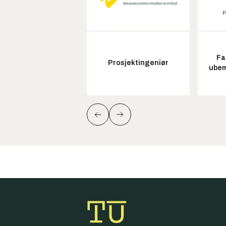
Fa
Prosjektingeniør
ubem