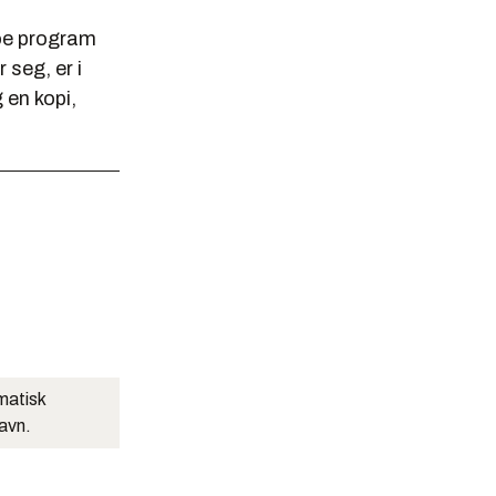
noe program
 seg, er i
en kopi,
matisk
navn.