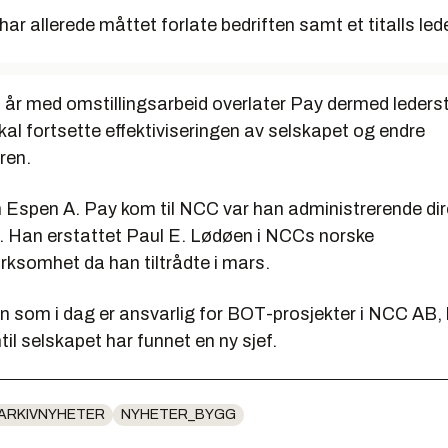
ar allerede måttet forlate bedriften samt et titalls led
t år med omstillingsarbeid overlater Pay dermed ledersto
al fortsette effektiviseringen av selskapet og endre
ren.
 Espen A. Pay kom til NCC var han administrerende dire
 Han erstattet Paul E. Lødøen i NCCs norske
rksomhet da han tiltrådte i mars.
 som i dag er ansvarlig for BOT-prosjekter i NCC AB, 
nntil selskapet har funnet en ny sjef.
ARKIVNYHETER
NYHETER_BYGG