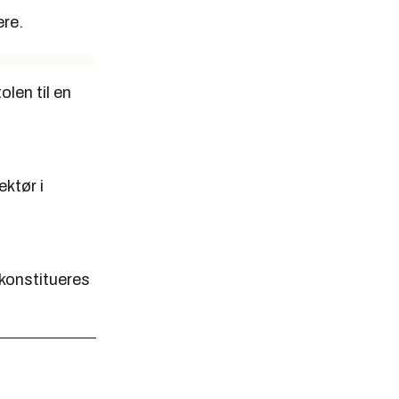
ere.
len til en
ktør i
konstitueres