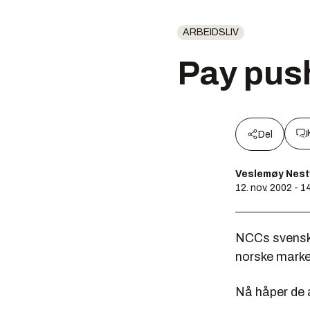
ARBEIDSLIV
Pay pus
Del
Veslemøy Nest
12. nov. 2002 - 1
NCCs svenske
norske marked
Nå håper de a