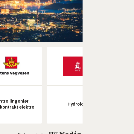
ntrollingeniør
Hydrolog
Seksjon
skontrakt elektro