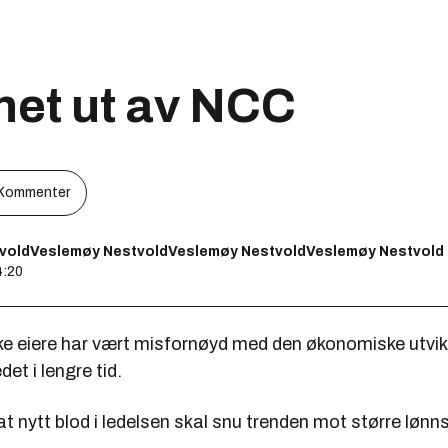
het ut av NCC
Kommenter
voldVeslemøy NestvoldVeslemøy NestvoldVeslemøy Nestvold
4:20
 eiere har vært misfornøyd med den økonomiske utvikl
et i lengre tid.
t nytt blod i ledelsen skal snu trenden mot større løn