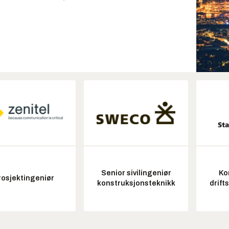
Senior sivilingeniør
Ko
rosjektingeniør
konstruksjonsteknikk
drift