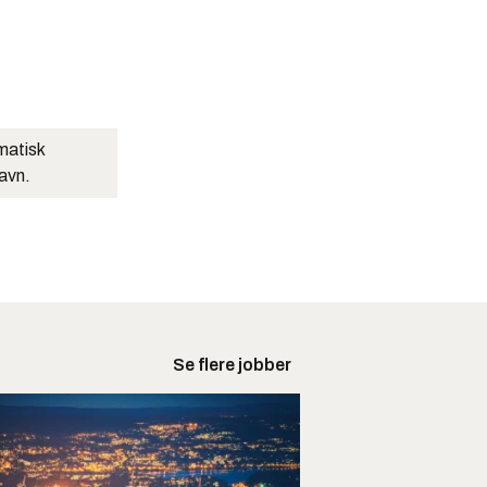
matisk
navn.
Se flere jobber