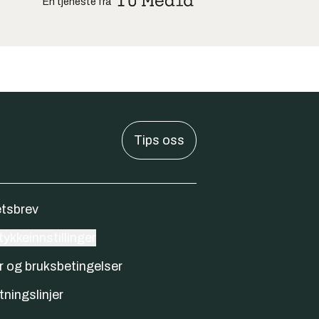
En tjeneste fra
Tips oss
tsbrev
ykkeinnstillinger
r og bruksbetingelser
tningslinjer