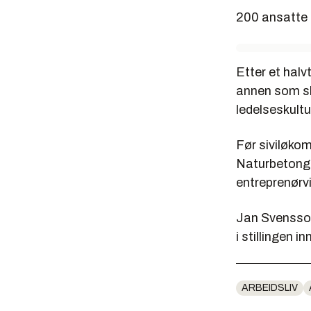
200 ansatte h
Etter et halv
annen som sk
ledelseskultu
Før siviløkom
Naturbetong.
entreprenørvi
Jan Svensson
i stillingen i
ARBEIDSLIV