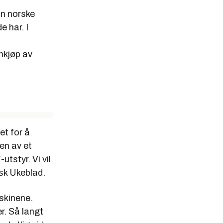
n norske
 har. I
nkjøp av
et for å
en av et
tstyr. Vi vil
nisk Ukeblad.
askinene.
r. Så langt