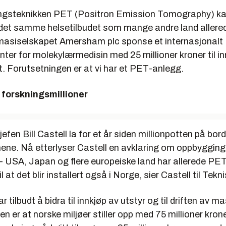
ngsteknikken PET (Positron Emission Tomography) ka
 det samme helsetilbudet som mange andre land allerede
farmasiselskapet Amersham plc sponse et internasjonalt
ter for molekylærmedisin med 25 millioner kroner til in
ft. Forutsetningen er at vi har et PET-anlegg.
 forskningsmillioner
jefen
Bill Castell
la for et år siden millionpotten på bord
nene. Nå etterlyser Castell en avklaring om oppbygging
 USA, Japan og flere europeiske land har allerede PET-u
il at det blir installert også i Norge, sier Castell til Tek
tilbudt å bidra til innkjøp av utstyr og til driften av m
n er at norske miljøer stiller opp med 75 millioner krone