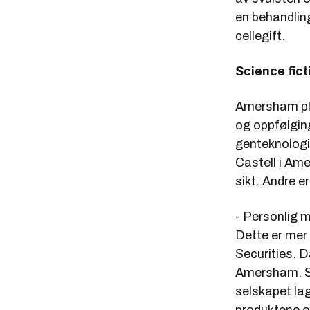
en behandlin
cellegift.
Science fict
Amersham plc
og oppfølgin
genteknologi.
Castell
i Amer
sikt. Andre e
- Personlig m
Dette er mer 
Securities. 
Amersham. Se
selskapet lag