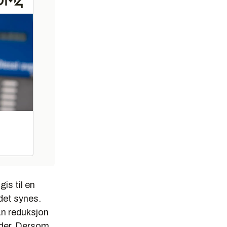
is til en
 det synes.
an reduksjon
oder. Dersom