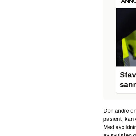
ANN
Stav
sann
Den andre omr
pasient, kan 
Med avbildni
av svulsten 