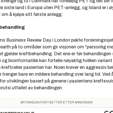
 Sverige og to i Danmark har foreløpig PET og det blir 
de siste land i Europa uten PET-anlegg, og Island er i øy
 om å kjøpe sitt første anlegg.
 behandling
s Business Review Day i London pekte forskningssje
lth på to områder som gir visjonen om "personlig med
et gjelder kreftbehandling. Det ene er før behandlingen 
og bioinformatikk kan fortelle nøyaktig hvilken variant
kreftceller pasienten har. Noen krever en aggressiv b
re trenger bare en mildere behandling over lang tid. Ved 
or utviklingen basert på genene i pasientens kreftsvuls
orutsi utfallet av behandlingen.
ARTIKKELEN FORTSETTER ETTER ANNONSEN