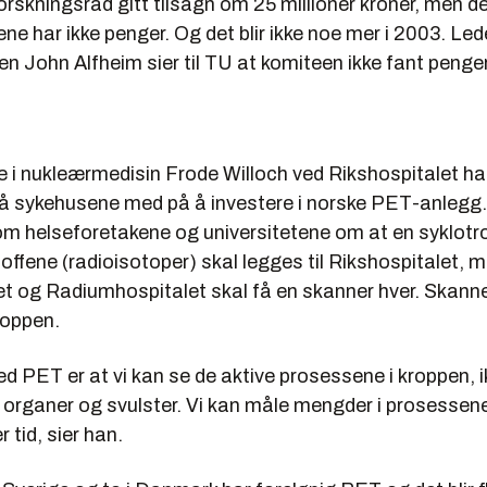
rskningsråd gitt tilsagn om 25 millioner kroner, men de
ne har ikke penger. Og det blir ikke noe mer i 2003. Lede
een
John Alfheim
sier til TU at komiteen ikke fant penger 
e i nukleærmedisin
Frode Willoch
ved Rikshospitalet har 
 få sykehusene med på å investere i norske PET-anlegg.
om helseforetakene og universitetene om at en syklotr
ffene (radioisotoper) skal legges til Rikshospitalet, 
et og Radiumhospitalet skal få en skanner hver. Skanne
roppen.
d PET er at vi kan se de aktive prosessene i kroppen, i
v organer og svulster. Vi kan måle mengder i prosessen
 tid, sier han.