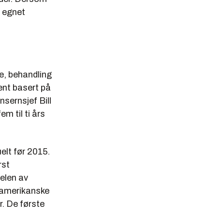
r egnet
e, behandling
ent basert på
Konsernsjef
Bill
m til ti års
elt før 2015.
rst
elen av
 amerikanske
r. De første