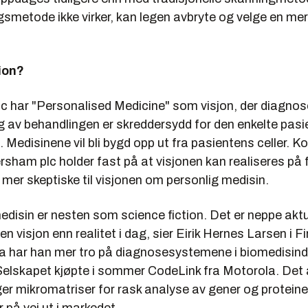
gsmetode ikke virker, kan legen avbryte og velge en me
ion?
 har "Personalised Medicine" som visjon, der diagnos
g av behandlingen er skreddersydd for den enkelte pasi
 Medisinene vil bli bygd opp ut fra pasientens celler. 
sham plc holder fast på at visjonen kan realiseres på fe
r mer skeptiske til visjonen om personlig medisin.
edisin er nesten som science fiction. Det er neppe aktu
en visjon enn realitet i dag, sier
Eirik Hernes Larsen
i Fi
Da har han mer tro på diagnosesystemene i biomedisind
lskapet kjøpte i sommer CodeLink fra Motorola. Det
er mikromatriser for rask analyse av gener og proteine