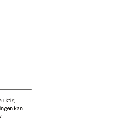
 riktig
lingen kan
y