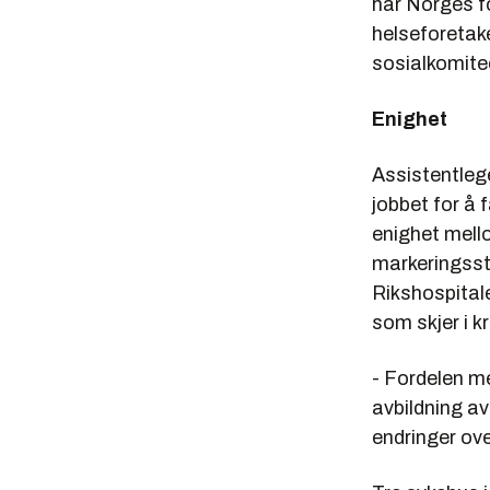
har Norges fo
helseforetake
sosialkomit
Enighet
Assistentleg
jobbet for å
enighet mell
markeringssto
Rikshospital
som skjer i k
- Fordelen me
avbildning a
endringer over