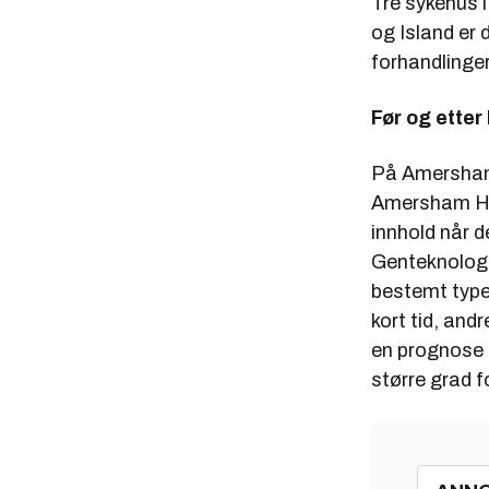
Tre sykehus i
og Island er 
forhandlinger
Før og etter
På Amersham
Amersham Hea
innhold når d
Genteknologi 
bestemt type 
kort tid, and
en prognose f
større grad f