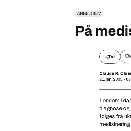
ARBEIDSLIV
På medi
Del
Claude R. Olse
21. jan. 2003 - 0
London: I dag
diagnose og 
følges fra u
medisinering