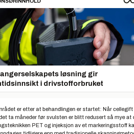
ONSØRINNHOLD
angerselskapets løsning gir
tidsinnsikt i drivstofforbruket
ådet er etter at behandlingen er startet: Når cellegift g
det ta måneder før svulsten er blitt redusert så mye at
ngsteknikken PET og injeksjon av et markeringsstoff k
oppdages tidligere enn med tradisjonelle skanningmet