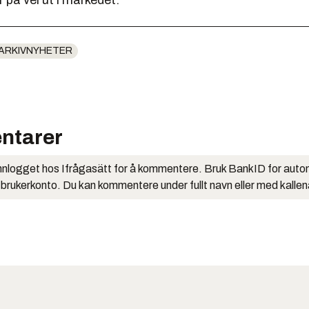
 på vei ut i markedet.
ARKIVNYHETER
ntarer
nlogget hos Ifrågasätt for å kommentere. Bruk BankID for auto
 brukerkonto. Du kan kommentere under fullt navn eller med kalle