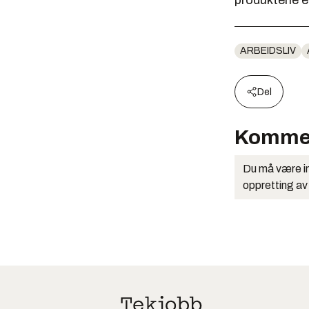
produktene er
ARBEIDSLIV
Del
Komme
Du må være in
oppretting av