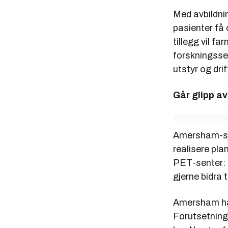
Med avbildni
pasienter få
tillegg vil 
forskningssen
utstyr og dri
Går glipp av
Amersham-s
realisere pla
PET-senter: -
gjerne bidra t
Amersham har 
Forutsetninge