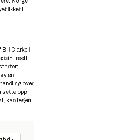
flere. Norge
eblikket i
f
Bill Clarke
i
isin" reelt
starter:
 av en
ehandling over
å sette opp
t, kan legen i