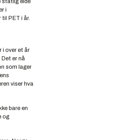
 statlig eide
r i
til PET i år.
i over et år
 Det er nå
on som lager
mens
ren viser hva
kke bare en
e og