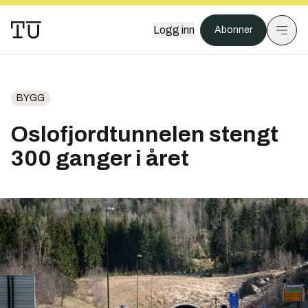
Logg inn
Abonner
BYGG
Oslofjordtunnelen stengt
300 ganger i året