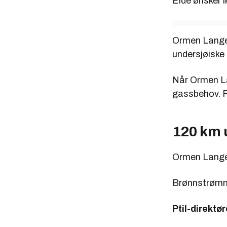
Eide ønsker i
Ormen Lange 
undersjøiske
Når Ormen La
gassbehov. F
120 km 
Ormen Lange 
Brønnstrømme
Ptil-direktø