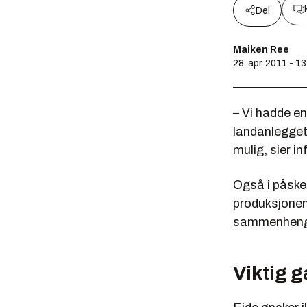
Del
Maiken Ree
28. apr. 2011 - 1
– Vi hadde en
landanlegget
mulig, sier i
Også i påske
produksjonen 
sammenheng 
Viktig g