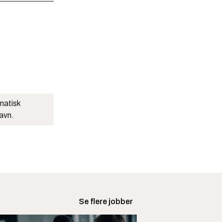
matisk
navn.
Se flere jobber