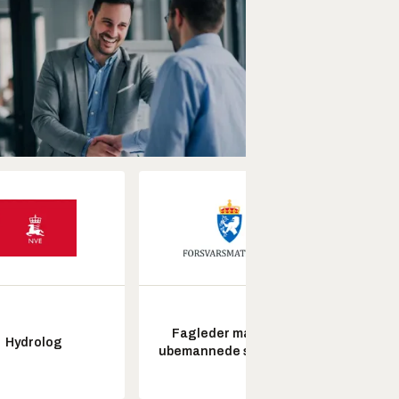
Fagleder maritime
Hydrolog
Pros
ubemannede systemer