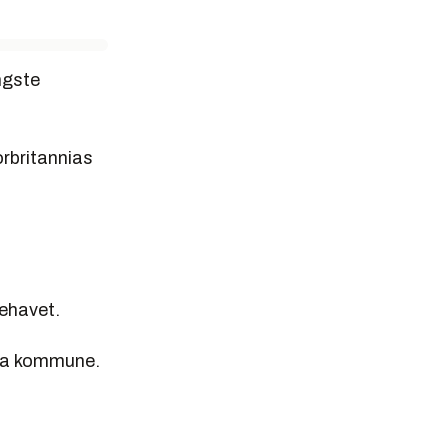
ngste
rbritannias
kehavet.
kra kommune.