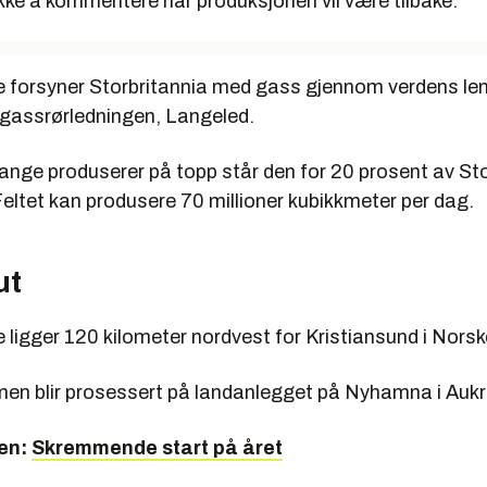
kke å kommentere når produksjonen vil være tilbake.
forsyner Storbritannia med gass gjennom verdens le
 gassrørledningen, Langeled.
nge produserer på topp står den for 20 prosent av Sto
eltet kan produsere 70 millioner kubikkmeter per dag.
ut
ligger 120 kilometer nordvest for Kristiansund i Nors
n blir prosessert på landanlegget på Nyhamna i Au
ren:
Skremmende start på året