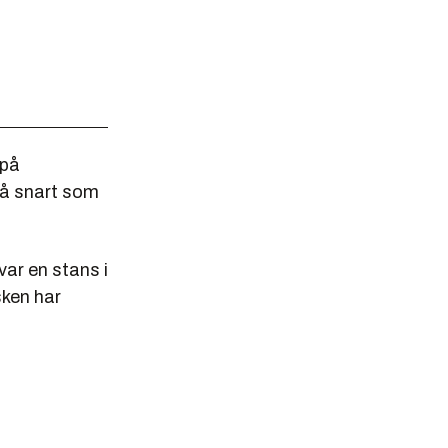
 på
så snart som
ar en stans i
sken har