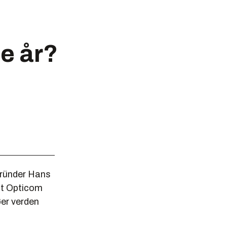
e år?
gründer Hans
 at Opticom
øer verden