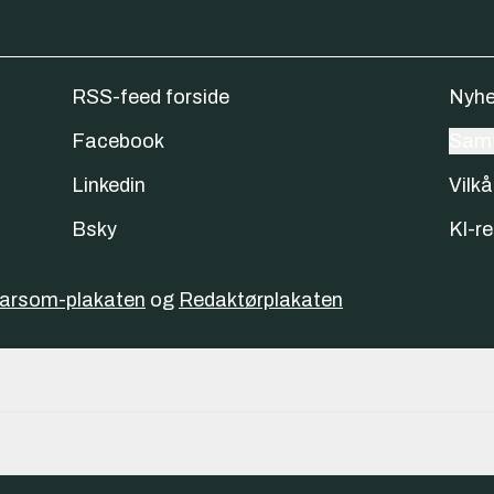
RSS-feed forside
Nyhe
Facebook
Samt
Linkedin
Vilkå
Bsky
KI-re
varsom-plakaten
og
Redaktørplakaten