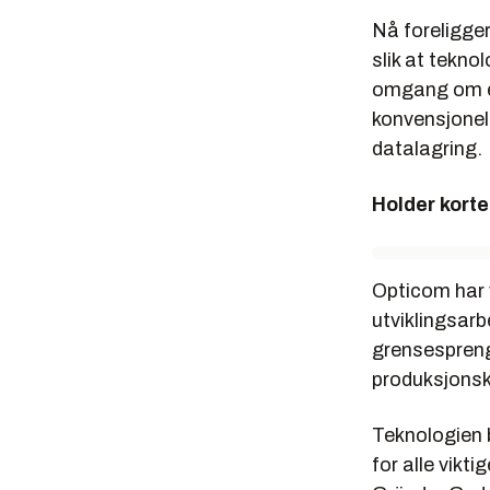
Nå foreligger
slik at tekno
omgang om en 
konvensjonel
datalagring.
Holder korte
Opticom har 
utviklingsarb
grensespreng
produksjonsk
Teknologien 
for alle vikt