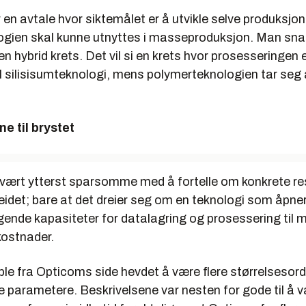
 en avtale hvor siktemålet er å utvikle selve produksj
logien skal kunne utnyttes i masseproduksjon. Man snak
hybrid krets. Det vil si en krets hvor prosesseringen 
l silisisumteknologi, mens polymerteknologien tar seg
ne til brystet
vært ytterst sparsomme med å fortelle om konkrete res
eidet; bare at det dreier seg om en teknologi som åpner
ende kapasiteter for datalagring og prosessering til 
ostnader.
ble fra Opticoms side hevdet å være flere størrelsesor
ige parametere. Beskrivelsene var nesten for gode til å 