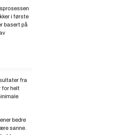
onsprosessen
ker i første
er basert på
 av
ultater fra
 for helt
minimale
dener bedre
være sanne.