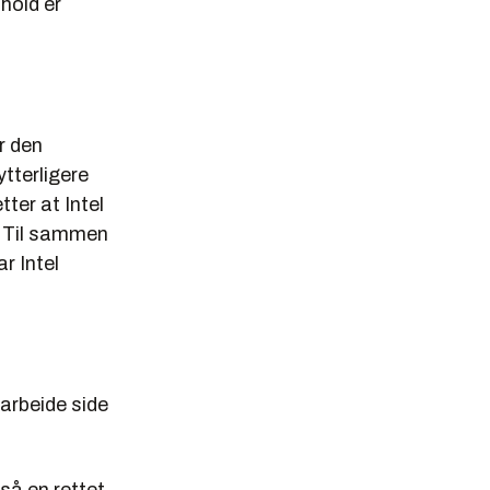
hold er
r den
tterligere
ter at Intel
r. Til sammen
ar Intel
 arbeide side