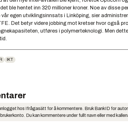
at den nye Intel-avtalen ble kjent, foretok Opticom og
det ble hentet inn 320 millioner kroner. Noe av disse pen
ke vår egen utviklingsinnsats i Linköping, sier administre
TFE. Det betyr videre jobbing mot kretser hvor også pr
egnekapasiteten, utføres i polymerteknologi. Men dette
tid.
R
IKT
ntarer
nlogget hos Ifrågasätt for å kommentere. Bruk BankID for auto
 brukerkonto. Du kan kommentere under fullt navn eller med kalle