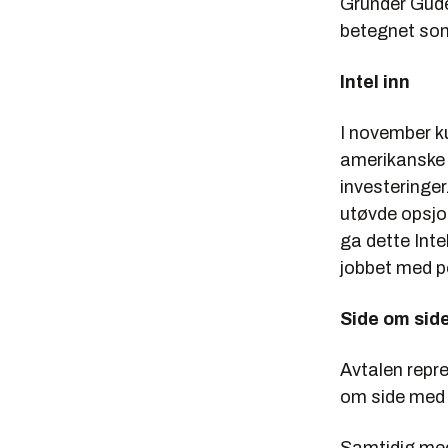
Gründer Gudes
betegnet som
Intel inn
I november k
amerikanske g
investeringer
utøvde opsjon
ga dette Intel
jobbet med p
Side om sid
Avtalen repre
om side med I