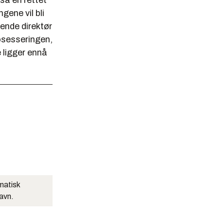
så en rettet
gene vil bli
rende direktør
osesseringen,
 ligger ennå
matisk
navn.