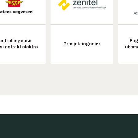
ontrollingeniør
Fag
Prosjektingeniør
tskontrakt elektro
ubem