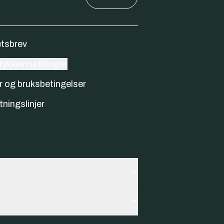
tsbrev
ykkeinnstillinger
r og bruksbetingelser
tningslinjer