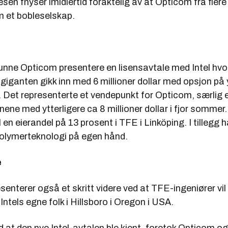
en fnyser imidlertid foraktelig av at Opticom fra flere 
 et bobleselskap.
unne Opticom presentere en lisensavtale med Intel hvo
iganten gikk inn med 6 millioner dollar med opsjon på y
. Det representerte et vendepunkt for Opticom, særlig et
ene med ytterligere ca 8 millioner dollar i fjor somme
 en eierandel på 13 prosent i TFE i Linköping. I tillegg h
olymerteknologi på egen hånd.
e
senterer også et skritt videre ved at TFE-ingeniører vil
ntels egne folk i Hillsboro i Oregon i USA.