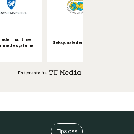
leder maritime
Seksjonsleder Nye Troll
annede systemer
En tjeneste fra
Tips oss