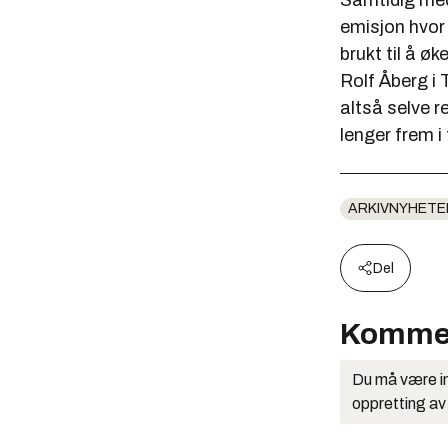
Samtidig med 
emisjon hvor 
brukt til å ø
Rolf Åberg
i 
altså selve r
lenger frem i 
ARKIVNYHETE
Del
Komme
Du må være in
oppretting av