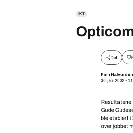
IKT
Opticom 
Del
Finn Halvorsen
30. jan. 2002 - 1
Resultatene 
Gude Gudesen
ble etablert
over jobbet m