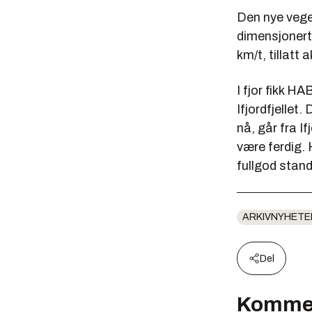
Den nye vegen
dimensjonert
km/t, tillatt 
I fjor fikk H
Ifjordfjellet
nå, går fra I
være ferdig. 
fullgod stand
ARKIVNYHETE
Del
Komme