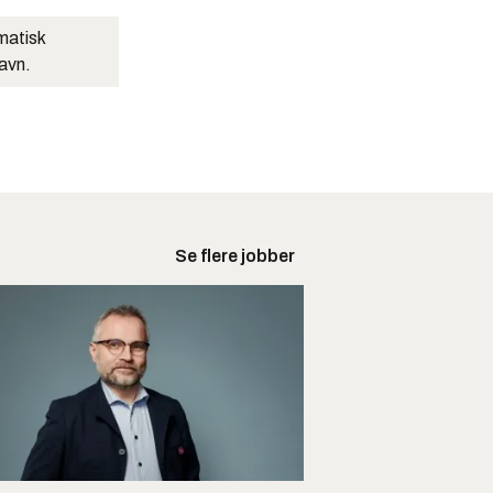
matisk
navn.
Se flere jobber