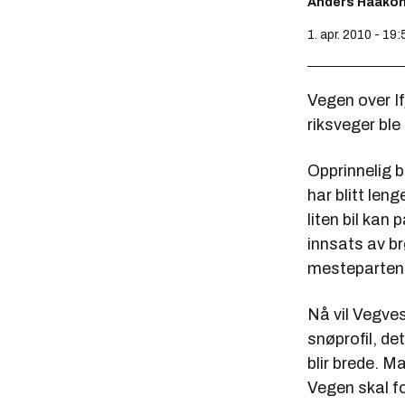
Anders Haako
1. apr. 2010 - 19:
Vegen over I
riksveger ble
Opprinnelig
har blitt len
liten bil kan
innsats av b
mesteparten 
Nå vil Vegves
snøprofil, det
blir brede. M
Vegen skal fo