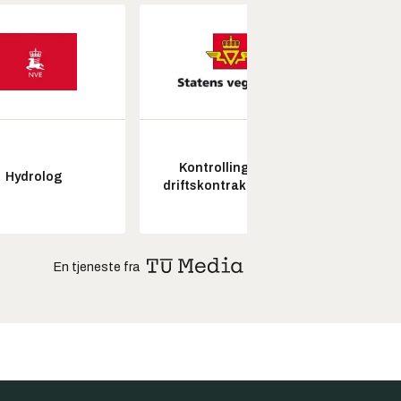
Kontrollingeniør
Senio
Hydrolog
driftskontrakt elektro
konstr
En tjeneste fra