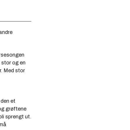
 andre
ersesongen
n stor og en
er. Med stor
 den et
, og grøftene
li sprengt ut.
små