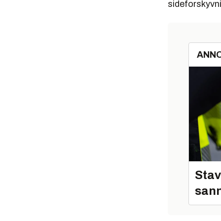
sideforskyvni
ANN
Stav
sann