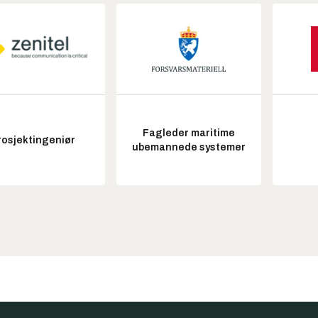
Fagleder maritime
rosjektingeniør
ubemannede systemer