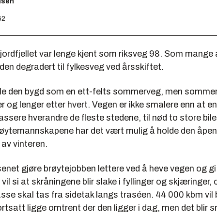
nsen
52
fjordfjellet var lenge kjent som riksveg 98. Som mange
 den degradert til fylkesveg ved årsskiftet.
 ble den bygd som en ett-felts sommerveg, men somm
ger og lenger etter hvert. Vegen er ikke smalere enn at e
 passere hverandre de fleste stedene, til nød to store bil
røytemannskapene har det vært mulig å holde den åpen
av vinteren.
enet gjøre brøytejobben lettere ved å heve vegen og gi
 vil si at skråningene blir slake i fyllinger og skjæringer
asse skal tas fra sidetak langs traséen. 44 000 kbm vil b
rtsatt ligge omtrent der den ligger i dag, men det blir 