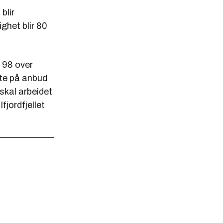
blir
ghet blir 80
v 98 over
 ute på anbud
 skal arbeidet
fjordfjellet