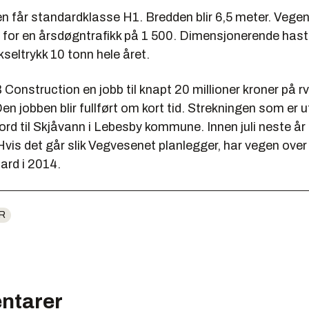
 får standardklasse H1. Bredden blir 6,5 meter. Vegen 
 for en årsdøgntrafikk på 1 500. Dimensjonerende hasti
akseltrykk 10 tonn hele året.
AB Construction en jobb til knapt 20 millioner kroner på r
. Den jobben blir fullført om kort tid. Strekningen som er
fjord til Skjåvann i Lebesby kommune. Innen juli neste år
Hvis det går slik Vegvesenet planlegger, har vegen over I
ard i 2014.
R
ntarer