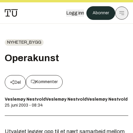
Logg inn
Abonner
NYHETER_BYGG
Operakunst
Kommenter
Del
Veslemøy NestvoldVeslemøy NestvoldVeslemøy Nestvold
25. juni 2003 - 08:34
Utvalget legger opp til et nært samarbeid mellom